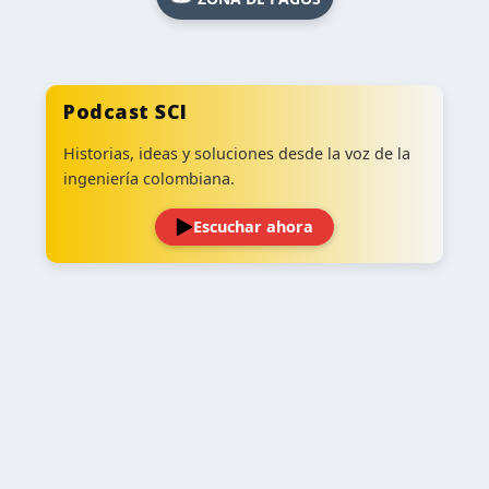
Podcast SCI
Historias, ideas y soluciones desde la voz de la
ingeniería colombiana.
Escuchar ahora
‹
›