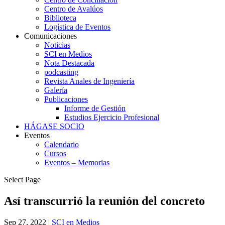
Centro de Avalúos
Biblioteca
Logística de Eventos
Comunicaciones
Noticias
SCI en Medios
Nota Destacada
podcasting
Revista Anales de Ingeniería
Galería
Publicaciones
Informe de Gestión
Estudios Ejercicio Profesional
HÁGASE SOCIO
Eventos
Calendario
Cursos
Eventos – Memorias
Select Page
Así transcurrió la reunión del concreto
Sep 27, 2022
|
SCI en Medios