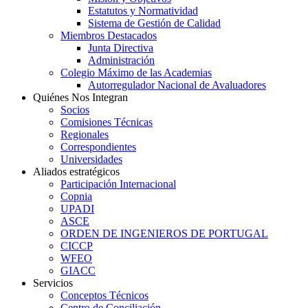
Estatutos y Normatividad
Sistema de Gestión de Calidad
Miembros Destacados
Junta Directiva
Administración
Colegio Máximo de las Academias
Autorregulador Nacional de Avaluadores
Quiénes Nos Integran
Socios
Comisiones Técnicas
Regionales
Correspondientes
Universidades
Aliados estratégicos
Participación Internacional
Copnia
UPADI
ASCE
ORDEN DE INGENIEROS DE PORTUGAL
CICCP
WFEO
GIACC
Servicios
Conceptos Técnicos
Centro de Conciliación