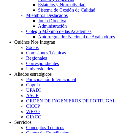
Estatutos y Normatividad
Sistema de Gestión de Calidad
Miembros Destacados
Junta Directiva
Administración
Colegio Máximo de las Academias
Autorregulador Nacional de Avaluadores
Quiénes Nos Integran
Socios
Comisiones Técnicas
Regionales
Correspondientes
Universidades
Aliados estratégicos
Participación Internacional
Copnia
UPADI
ASCE
ORDEN DE INGENIEROS DE PORTUGAL
CICCP
WFEO
GIACC
Servicios
Conceptos Técnicos
Centro de Conciliación