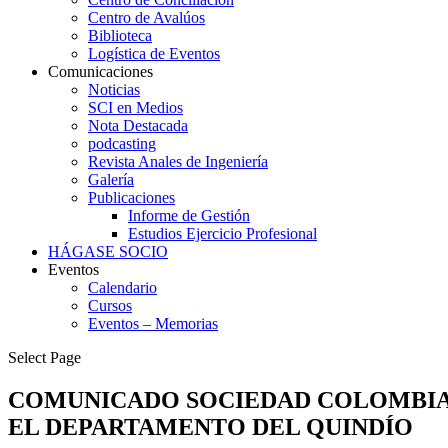
Centro de Avalúos
Biblioteca
Logística de Eventos
Comunicaciones
Noticias
SCI en Medios
Nota Destacada
podcasting
Revista Anales de Ingeniería
Galería
Publicaciones
Informe de Gestión
Estudios Ejercicio Profesional
HÁGASE SOCIO
Eventos
Calendario
Cursos
Eventos – Memorias
Select Page
COMUNICADO SOCIEDAD COLOMBIAN
EL DEPARTAMENTO DEL QUINDÍO