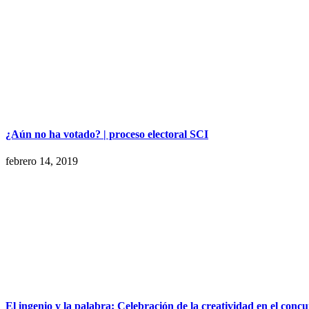
¿Aún no ha votado? | proceso electoral SCI
febrero 14, 2019
El ingenio y la palabra: Celebración de la creatividad en el conc