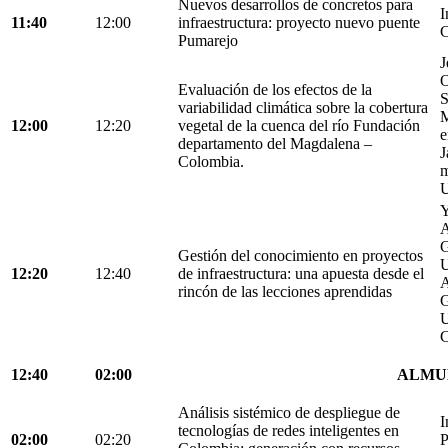
Nuevos desarrollos de concretos para
I
11:40
12:00
infraestructura: proyecto nuevo puente
C
Pumarejo
J
O
Evaluación de los efectos de la
S
variabilidad climática sobre la cobertura
M
12:00
12:20
vegetal de la cuenca del río Fundación
e
departamento del Magdalena –
J
Colombia.
m
U
Y
A
G
Gestión del conocimiento en proyectos
U
12:20
12:40
de infraestructura: una apuesta desde el
A
rincón de las lecciones aprendidas
G
U
C
12:40
02:00
ALMU
Análisis sistémico de despliegue de
I
tecnologías de redes inteligentes en
02:00
02:20
P