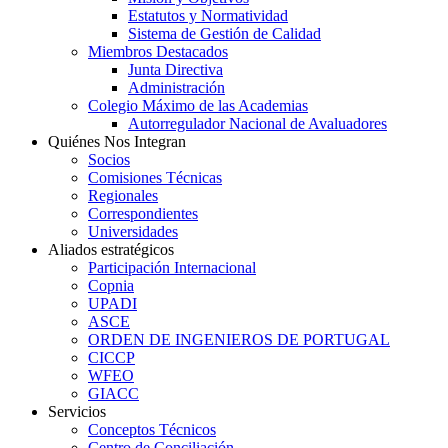
Estatutos y Normatividad
Sistema de Gestión de Calidad
Miembros Destacados
Junta Directiva
Administración
Colegio Máximo de las Academias
Autorregulador Nacional de Avaluadores
Quiénes Nos Integran
Socios
Comisiones Técnicas
Regionales
Correspondientes
Universidades
Aliados estratégicos
Participación Internacional
Copnia
UPADI
ASCE
ORDEN DE INGENIEROS DE PORTUGAL
CICCP
WFEO
GIACC
Servicios
Conceptos Técnicos
Centro de Conciliación