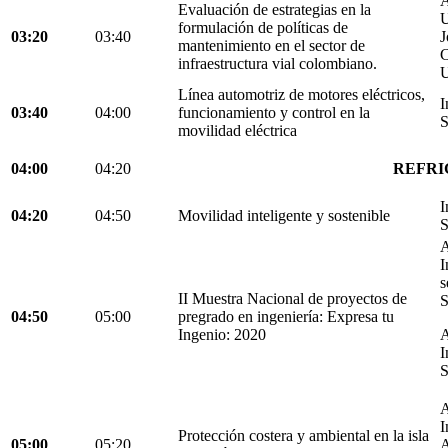
A
Evaluación de estrategias en la
U
formulación de políticas de
03:20
03:40
J
mantenimiento en el sector de
C
infraestructura vial colombiano.
U
Línea automotriz de motores eléctricos,
I
03:40
04:00
funcionamiento y control en la
S
movilidad eléctrica
04:00
04:20
REFRI
I
04:20
04:50
Movilidad inteligente y sostenible
S
A
I
s
II Muestra Nacional de proyectos de
S
04:50
05:00
pregrado en ingeniería: Expresa tu
Ingenio: 2020
A
I
S
A
I
Protección costera y ambiental en la isla
05:00
05:20
A