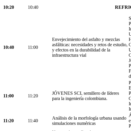
10:20
10:40
REFRI
S
P
I
U
Envejecimiento del asfalto y mezclas
H
asfálticas: necesidades y retos de estudio,
C
10:40
11:00
y efectos en la durabilidad de la
U
infraestructura vial
C
J
P
F
d
P
E
JÓVENES SCI, semillero de líderes
P
11:00
11:20
para la ingeniería colombiana.
C
I
I
Á
Análisis de la morfología urbana usando
11:20
11:40
e
simulaciones numéricas
P