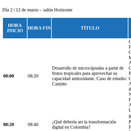
Día 2 | 12 de marzo – salón Horizonte
HORA
HORA FIN
TÍTULO
INICIO
G
F
C
M
A
Desarrollo de microcápsulas a partir de
C
frutos tropicales para aprovechar su
B
08:00
08:20
capacidad antioxidante. Caso de estudio:
C
Caimito
A
d
N
F
A
U
R
¿Qué debería ser la transformación
P
08:20
08:40
digital en Colombia?
F