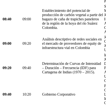
P
S
Establecimiento del potencial de
M
producción de carbón vegetal a partir del
J
08:40
09:00
bagazo de caña de trapiches paneleros
H
de la región de la hoya del río Suárez
A
Colombia.
C
A
J
Análisis descriptivo de redes sociales en
C
09:00
09:20
el mercado de proveedores de equity de
J
infraestructura vial en Colombia
U
I
Determinación de Curvas de Intensidad
D
09:20
09:40
– Duración – Frecuencia (IDF) para
Cartagena de Indias (1970 – 2015).
C
F
C
09:40
10:20
Gobierno Corporativo
L
I
C