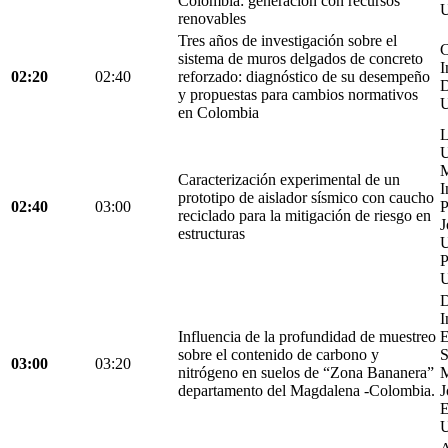
Colombia: generación con recursos
U
renovables
Tres años de investigación sobre el
C
sistema de muros delgados de concreto
I
02:20
02:40
reforzado: diagnóstico de su desempeño
D
y propuestas para cambios normativos
U
en Colombia
L
U
M
Caracterización experimental de un
I
prototipo de aislador sísmico con caucho
02:40
03:00
P
reciclado para la mitigación de riesgo en
J
estructuras
U
P
U
D
I
Influencia de la profundidad de muestreo
E
sobre el contenido de carbono y
S
03:00
03:20
nitrógeno en suelos de “Zona Bananera”
M
departamento del Magdalena -Colombia.
J
E
U