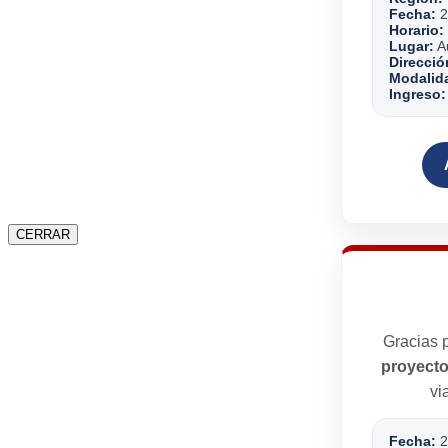
Fecha:
2
Horario:
Lugar:
Au
Direcció
Modalid
Ingreso:
CERRAR
Gracias p
proyecto
vi
Fecha:
2