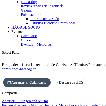
podcasting
Revista Anales de Ingeniería
Galería
Publicaciones
Informe de Gestión
Estudios Ejercicio Profesional
HÁGASE SOCIO
Eventos
Calendario
Cursos
Eventos – Memorias
Select Page
Para poder asistir a las reuniones de Comisiones Técnicas Permanentes d
comisiones@sci.org.co
Agregar al Calendario
Descargar .ICS
Compartir
Anterior
CTP Ingeniería Militar
Próximo
Hernando Monroy Benítez y Mario Lezaca Rojas, reelegidos 