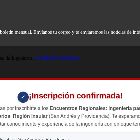
oletín mensual. Envíanos tu correo y te enviaremos las noticias de inté
a de Ingenieros.
138 años de fundación
¡Inscripción confirmada!
✓
as por inscribirte a los
Encuentros Regionales: Ingeniería par
orios
,
Región Insular
(San Andrés y Providencia). Te esperamo
ar conocimiento y experiencia de la ingeniería con enfoque terri
Insular – San Andrés y Providencia