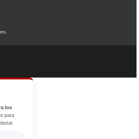
res.
a los
s para
torial.