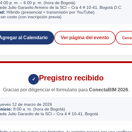
4:00 p. m. – 6:00 p. m. (hora de Bogotá)
de Julio Garavito Armero de la SCI – Cra 4 # 10-41, Bogotá D.C.
ad:
Híbrido (presencial + transmisión por YouTube)
sin costo (con inscripción previa)
Agregar al Calendario
Ver página del evento
Cerra
Pregistro recibido
✓
Gracias por diligenciar el formulario para
ConectaBIM 2026
.
ueves 12 de marzo de 2026
inicio:
8:00 a. m. (hora de Bogotá)
de Julio Garavito de la SCI – Cra 4 # 10-41, Bogotá
ido a que los cupos son limitados, tu registro pasará por una verificac