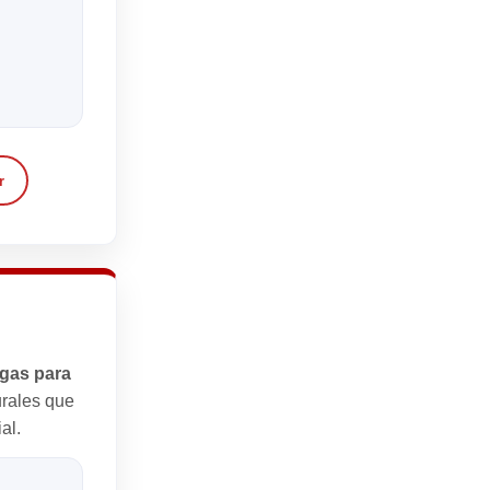
r
egas para
urales que
al.