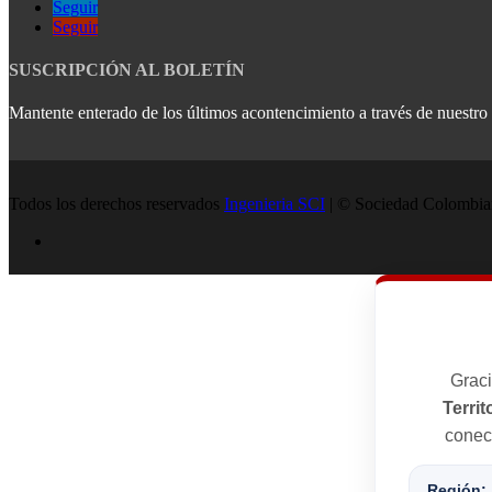
Seguir
Seguir
SUSCRIPCIÓN AL BOLETÍN
Mantente enterado de los últimos acontencimiento a través de nuestro b
Todos los derechos reservados
Ingenieria SCI
| © Sociedad Colombian
Graci
Territ
conect
Región: