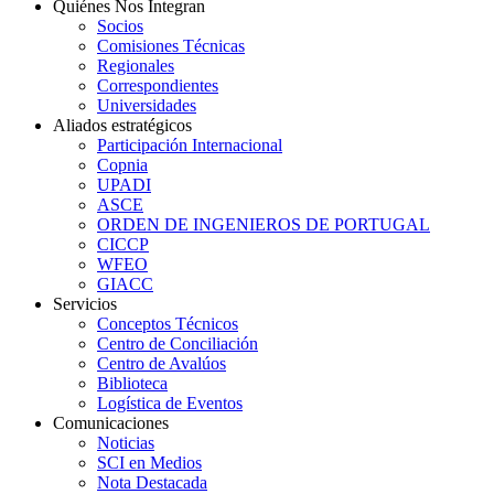
Quiénes Nos Integran
Socios
Comisiones Técnicas
Regionales
Correspondientes
Universidades
Aliados estratégicos
Participación Internacional
Copnia
UPADI
ASCE
ORDEN DE INGENIEROS DE PORTUGAL
CICCP
WFEO
GIACC
Servicios
Conceptos Técnicos
Centro de Conciliación
Centro de Avalúos
Biblioteca
Logística de Eventos
Comunicaciones
Noticias
SCI en Medios
Nota Destacada