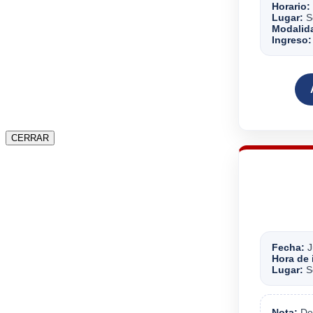
Horario:
Lugar:
Se
Modalid
Ingreso:
CERRAR
Fecha:
J
Hora de 
Lugar:
Se
Nota:
Deb