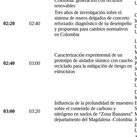
Colombia: generación con recursos
U
renovables
Tres años de investigación sobre el
C
sistema de muros delgados de concreto
I
02:20
02:40
reforzado: diagnóstico de su desempeño
D
y propuestas para cambios normativos
U
en Colombia
L
U
M
Caracterización experimental de un
I
prototipo de aislador sísmico con caucho
02:40
03:00
P
reciclado para la mitigación de riesgo en
J
estructuras
U
P
U
D
I
Influencia de la profundidad de muestreo
E
sobre el contenido de carbono y
S
03:00
03:20
nitrógeno en suelos de “Zona Bananera”
M
departamento del Magdalena -Colombia.
J
E
U