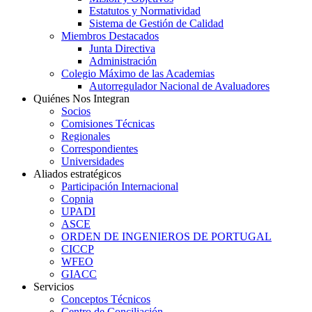
Estatutos y Normatividad
Sistema de Gestión de Calidad
Miembros Destacados
Junta Directiva
Administración
Colegio Máximo de las Academias
Autorregulador Nacional de Avaluadores
Quiénes Nos Integran
Socios
Comisiones Técnicas
Regionales
Correspondientes
Universidades
Aliados estratégicos
Participación Internacional
Copnia
UPADI
ASCE
ORDEN DE INGENIEROS DE PORTUGAL
CICCP
WFEO
GIACC
Servicios
Conceptos Técnicos
Centro de Conciliación