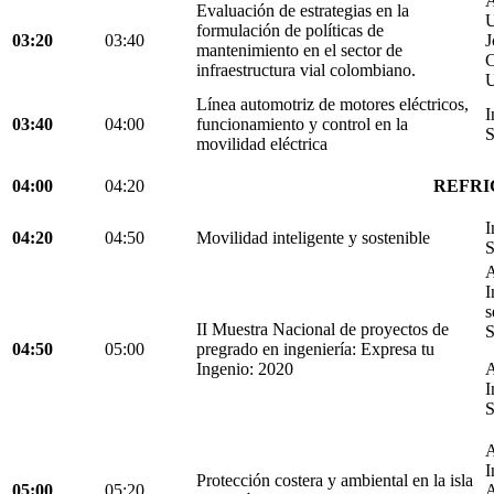
A
Evaluación de estrategias en la
U
formulación de políticas de
03:20
03:40
J
mantenimiento en el sector de
C
infraestructura vial colombiano.
U
Línea automotriz de motores eléctricos,
I
03:40
04:00
funcionamiento y control en la
S
movilidad eléctrica
04:00
04:20
REFRI
I
04:20
04:50
Movilidad inteligente y sostenible
S
A
I
s
II Muestra Nacional de proyectos de
S
04:50
05:00
pregrado en ingeniería: Expresa tu
Ingenio: 2020
A
I
S
A
I
Protección costera y ambiental en la isla
05:00
05:20
A