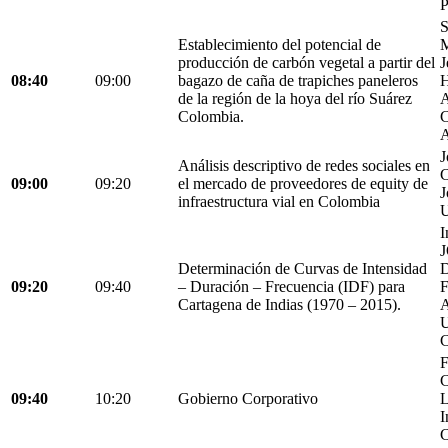
P
S
Establecimiento del potencial de
M
producción de carbón vegetal a partir del
J
08:40
09:00
bagazo de caña de trapiches paneleros
H
de la región de la hoya del río Suárez
A
Colombia.
C
A
J
Análisis descriptivo de redes sociales en
C
09:00
09:20
el mercado de proveedores de equity de
J
infraestructura vial en Colombia
U
I
Determinación de Curvas de Intensidad
D
09:20
09:40
– Duración – Frecuencia (IDF) para
Cartagena de Indias (1970 – 2015).
C
F
C
09:40
10:20
Gobierno Corporativo
L
I
C