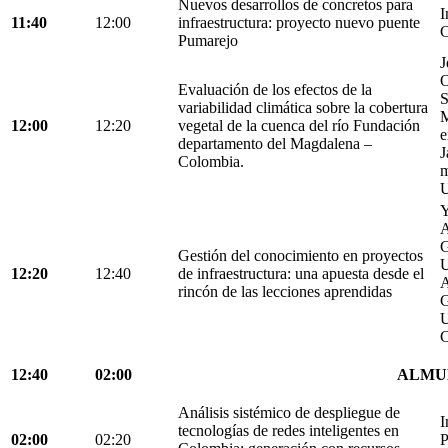
Nuevos desarrollos de concretos para
I
11:40
12:00
infraestructura: proyecto nuevo puente
C
Pumarejo
J
O
Evaluación de los efectos de la
S
variabilidad climática sobre la cobertura
M
12:00
12:20
vegetal de la cuenca del río Fundación
e
departamento del Magdalena –
J
Colombia.
m
U
Y
A
G
Gestión del conocimiento en proyectos
U
12:20
12:40
de infraestructura: una apuesta desde el
A
rincón de las lecciones aprendidas
G
U
C
12:40
02:00
ALMU
Análisis sistémico de despliegue de
I
tecnologías de redes inteligentes en
02:00
02:20
P