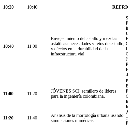
10:20
10:40
REFRI
S
P
I
U
Envejecimiento del asfalto y mezclas
H
asfálticas: necesidades y retos de estudio,
C
10:40
11:00
y efectos en la durabilidad de la
U
infraestructura vial
C
J
P
F
d
P
E
JÓVENES SCI, semillero de líderes
P
11:00
11:20
para la ingeniería colombiana.
C
I
I
Á
Análisis de la morfología urbana usando
11:20
11:40
e
simulaciones numéricas
P