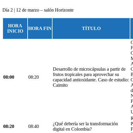
Día 2 | 12 de marzo – salón Horizonte
HORA
HORA FIN
TÍTULO
INICIO
G
F
C
M
A
Desarrollo de microcápsulas a partir de
C
frutos tropicales para aprovechar su
B
08:00
08:20
capacidad antioxidante. Caso de estudio:
C
Caimito
A
d
N
F
A
U
R
¿Qué debería ser la transformación
P
08:20
08:40
digital en Colombia?
F