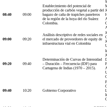
S
Establecimiento del potencial de
M
producción de carbón vegetal a partir del
J
08:40
09:00
bagazo de caña de trapiches paneleros
H
de la región de la hoya del río Suárez
A
Colombia.
C
A
J
Análisis descriptivo de redes sociales en
C
09:00
09:20
el mercado de proveedores de equity de
J
infraestructura vial en Colombia
U
I
Determinación de Curvas de Intensidad
D
09:20
09:40
– Duración – Frecuencia (IDF) para
Cartagena de Indias (1970 – 2015).
C
F
C
09:40
10:20
Gobierno Corporativo
L
I
C