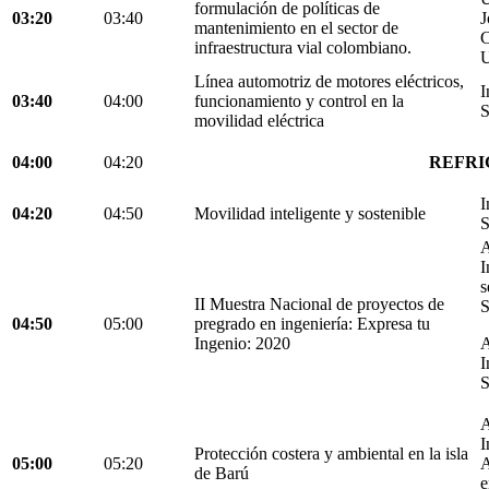
formulación de políticas de
03:20
03:40
J
mantenimiento en el sector de
C
infraestructura vial colombiano.
U
Línea automotriz de motores eléctricos,
I
03:40
04:00
funcionamiento y control en la
S
movilidad eléctrica
04:00
04:20
REFRI
I
04:20
04:50
Movilidad inteligente y sostenible
S
A
I
s
II Muestra Nacional de proyectos de
S
04:50
05:00
pregrado en ingeniería: Expresa tu
Ingenio: 2020
A
I
S
A
I
Protección costera y ambiental en la isla
05:00
05:20
A
de Barú
e