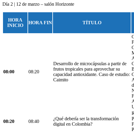
Día 2 | 12 de marzo – salón Horizonte
HORA
HORA FIN
TÍTULO
INICIO
G
F
C
M
A
Desarrollo de microcápsulas a partir de
C
frutos tropicales para aprovechar su
B
08:00
08:20
capacidad antioxidante. Caso de estudio:
C
Caimito
A
d
N
F
A
U
R
¿Qué debería ser la transformación
P
08:20
08:40
digital en Colombia?
F
P