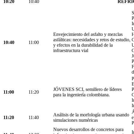
10:20
10:40
REFRI
S
P
I
U
Envejecimiento del asfalto y mezclas
H
asfálticas: necesidades y retos de estudio,
C
10:40
11:00
y efectos en la durabilidad de la
U
infraestructura vial
C
J
P
F
d
P
E
JÓVENES SCI, semillero de líderes
P
11:00
11:20
para la ingeniería colombiana.
C
I
I
Á
Análisis de la morfología urbana usando
11:20
11:40
e
simulaciones numéricas
P
Nuevos desarrollos de concretos para
I