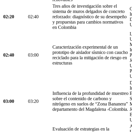
Tres años de investigación sobre el
C
sistema de muros delgados de concreto
I
02:20
02:40
reforzado: diagnóstico de su desempeño
D
y propuestas para cambios normativos
U
en Colombia
L
U
M
Caracterización experimental de un
I
prototipo de aislador sísmico con caucho
02:40
03:00
P
reciclado para la mitigación de riesgo en
J
estructuras
U
P
U
D
I
Influencia de la profundidad de muestreo
E
sobre el contenido de carbono y
S
03:00
03:20
nitrógeno en suelos de “Zona Bananera”
M
departamento del Magdalena -Colombia.
J
E
U
A
Evaluación de estrategias en la
U