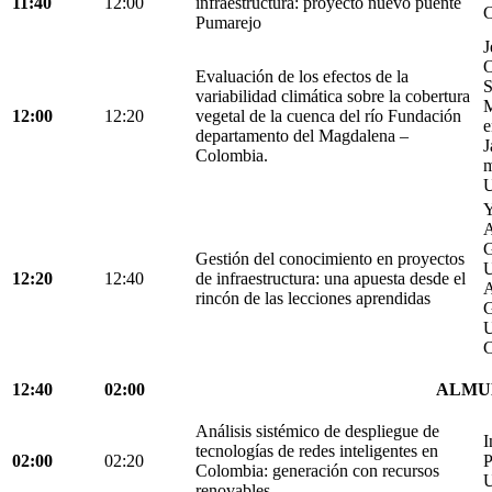
11:40
12:00
infraestructura: proyecto nuevo puente
C
Pumarejo
J
O
Evaluación de los efectos de la
S
variabilidad climática sobre la cobertura
M
12:00
12:20
vegetal de la cuenca del río Fundación
e
departamento del Magdalena –
J
Colombia.
m
U
Y
A
G
Gestión del conocimiento en proyectos
U
12:20
12:40
de infraestructura: una apuesta desde el
A
rincón de las lecciones aprendidas
G
U
C
12:40
02:00
ALMU
Análisis sistémico de despliegue de
I
tecnologías de redes inteligentes en
02:00
02:20
P
Colombia: generación con recursos
U
renovables