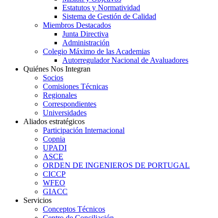
Estatutos y Normatividad
Sistema de Gestión de Calidad
Miembros Destacados
Junta Directiva
Administración
Colegio Máximo de las Academias
Autorregulador Nacional de Avaluadores
Quiénes Nos Integran
Socios
Comisiones Técnicas
Regionales
Correspondientes
Universidades
Aliados estratégicos
Participación Internacional
Copnia
UPADI
ASCE
ORDEN DE INGENIEROS DE PORTUGAL
CICCP
WFEO
GIACC
Servicios
Conceptos Técnicos
Centro de Conciliación