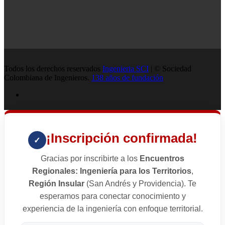
Todos los derechos reservados
Ingenieria SCI
| © Sociedad
Colombiana de Ingenieros.
138 años de fundación
¡Inscripción confirmada!
✓
Gracias por inscribirte a los
Encuentros
Regionales: Ingeniería para los Territorios
,
Región Insular
(San Andrés y Providencia). Te
esperamos para conectar conocimiento y
experiencia de la ingeniería con enfoque territorial.