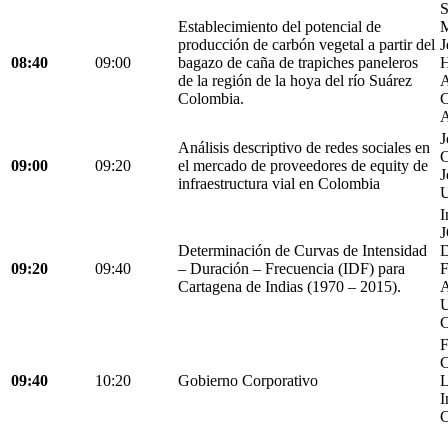
S
Establecimiento del potencial de
M
producción de carbón vegetal a partir del
J
08:40
09:00
bagazo de caña de trapiches paneleros
H
de la región de la hoya del río Suárez
A
Colombia.
C
A
J
Análisis descriptivo de redes sociales en
C
09:00
09:20
el mercado de proveedores de equity de
J
infraestructura vial en Colombia
U
I
Determinación de Curvas de Intensidad
D
09:20
09:40
– Duración – Frecuencia (IDF) para
Cartagena de Indias (1970 – 2015).
C
F
C
09:40
10:20
Gobierno Corporativo
L
I
C