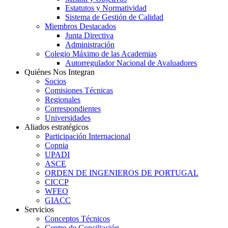
Estatutos y Normatividad
Sistema de Gestión de Calidad
Miembros Destacados
Junta Directiva
Administración
Colegio Máximo de las Academias
Autorregulador Nacional de Avaluadores
Quiénes Nos Integran
Socios
Comisiones Técnicas
Regionales
Correspondientes
Universidades
Aliados estratégicos
Participación Internacional
Copnia
UPADI
ASCE
ORDEN DE INGENIEROS DE PORTUGAL
CICCP
WFEO
GIACC
Servicios
Conceptos Técnicos
Centro de Conciliación