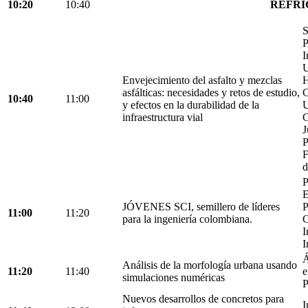
10:20
10:40
REFRI
S
P
I
U
Envejecimiento del asfalto y mezclas
H
asfálticas: necesidades y retos de estudio,
C
10:40
11:00
y efectos en la durabilidad de la
U
infraestructura vial
C
J
P
F
d
P
E
JÓVENES SCI, semillero de líderes
P
11:00
11:20
para la ingeniería colombiana.
C
I
I
Á
Análisis de la morfología urbana usando
11:20
11:40
e
simulaciones numéricas
P
Nuevos desarrollos de concretos para
I