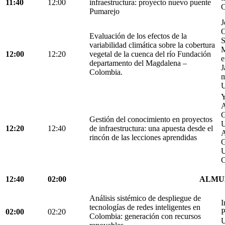
11:40
12:00
infraestructura: proyecto nuevo puente
C
Pumarejo
J
O
Evaluación de los efectos de la
S
variabilidad climática sobre la cobertura
M
12:00
12:20
vegetal de la cuenca del río Fundación
e
departamento del Magdalena –
J
Colombia.
m
U
Y
A
G
Gestión del conocimiento en proyectos
U
12:20
12:40
de infraestructura: una apuesta desde el
A
rincón de las lecciones aprendidas
G
U
C
12:40
02:00
ALMU
Análisis sistémico de despliegue de
I
tecnologías de redes inteligentes en
02:00
02:20
P
Colombia: generación con recursos
U