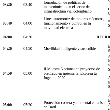
U
formulación de políticas de
03:20
03:40
J
mantenimiento en el sector de
C
infraestructura vial colombiano.
U
Línea automotriz de motores eléctricos,
I
03:40
04:00
funcionamiento y control en la
S
movilidad eléctrica
04:00
04:20
REFRI
I
04:20
04:50
Movilidad inteligente y sostenible
S
A
I
s
II Muestra Nacional de proyectos de
S
04:50
05:00
pregrado en ingeniería: Expresa tu
Ingenio: 2020
A
I
S
A
I
Protección costera y ambiental en la isla
05:00
05:20
A
de Barú
e