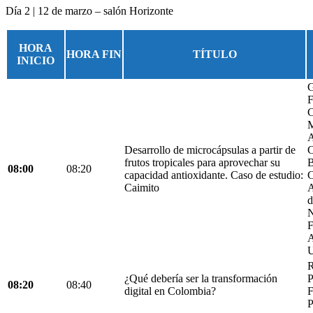
Día 2 | 12 de marzo – salón Horizonte
HORA
HORA FIN
TÍTULO
INICIO
G
F
C
M
A
Desarrollo de microcápsulas a partir de
C
frutos tropicales para aprovechar su
B
08:00
08:20
capacidad antioxidante. Caso de estudio:
C
Caimito
A
d
N
F
A
U
R
¿Qué debería ser la transformación
P
08:20
08:40
digital en Colombia?
F
P