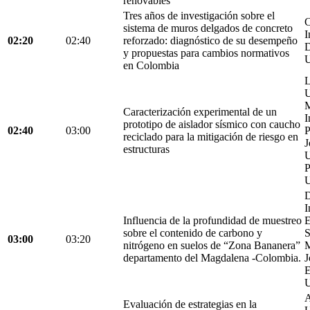
renovables
Tres años de investigación sobre el
C
sistema de muros delgados de concreto
I
02:20
02:40
reforzado: diagnóstico de su desempeño
D
y propuestas para cambios normativos
U
en Colombia
L
U
M
Caracterización experimental de un
I
prototipo de aislador sísmico con caucho
02:40
03:00
P
reciclado para la mitigación de riesgo en
J
estructuras
U
P
U
D
I
Influencia de la profundidad de muestreo
E
sobre el contenido de carbono y
S
03:00
03:20
nitrógeno en suelos de “Zona Bananera”
M
departamento del Magdalena -Colombia.
J
E
U
A
Evaluación de estrategias en la