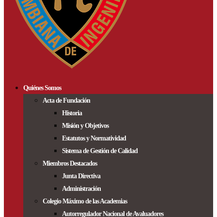
Quiénes Somos
Acta de Fundación
Historia
Misión y Objetivos
Estatutos y Normatividad
Sistema de Gestión de Calidad
Miembros Destacados
Junta Directiva
Administración
Colegio Máximo de las Academias
Autorregulador Nacional de Avaluadores