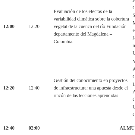
J
O
Evaluación de los efectos de la
S
variabilidad climática sobre la cobertura
M
12:00
12:20
vegetal de la cuenca del río Fundación
e
departamento del Magdalena –
J
Colombia.
m
U
Y
A
G
Gestión del conocimiento en proyectos
U
12:20
12:40
de infraestructura: una apuesta desde el
A
rincón de las lecciones aprendidas
G
U
C
12:40
02:00
ALMU