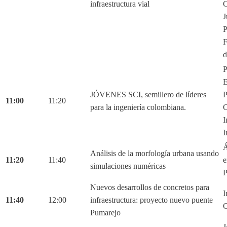
infraestructura vial
C
J
P
F
d
P
E
JÓVENES SCI, semillero de líderes
P
11:00
11:20
para la ingeniería colombiana.
C
I
I
Á
Análisis de la morfología urbana usando
11:20
11:40
e
simulaciones numéricas
P
Nuevos desarrollos de concretos para
I
11:40
12:00
infraestructura: proyecto nuevo puente
C
Pumarejo