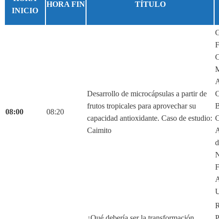
HORA FIN
TÍTULO
INICIO
G
F
C
M
A
Desarrollo de microcápsulas a partir de
C
frutos tropicales para aprovechar su
B
08:00
08:20
capacidad antioxidante. Caso de estudio:
C
Caimito
A
d
N
F
A
U
R
¿Qué debería ser la transformación
P