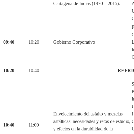
Cartagena de Indias (1970 – 2015).
C
F
C
09:40
10:20
Gobierno Corporativo
L
I
C
10:20
10:40
REFRI
S
P
I
U
Envejecimiento del asfalto y mezclas
H
asfálticas: necesidades y retos de estudio,
C
10:40
11:00
y efectos en la durabilidad de la
U