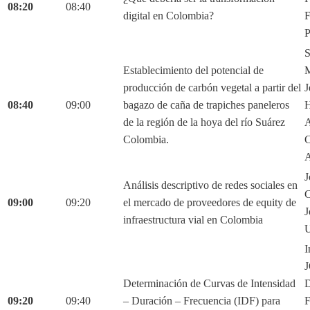
08:20
08:40
digital en Colombia?
F
P
S
Establecimiento del potencial de
M
producción de carbón vegetal a partir del
J
08:40
09:00
bagazo de caña de trapiches paneleros
H
de la región de la hoya del río Suárez
A
Colombia.
C
A
J
Análisis descriptivo de redes sociales en
C
09:00
09:20
el mercado de proveedores de equity de
J
infraestructura vial en Colombia
U
I
Determinación de Curvas de Intensidad
D
09:20
09:40
– Duración – Frecuencia (IDF) para