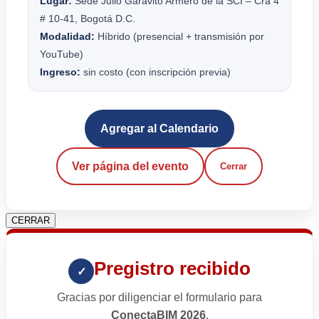
Lugar:
Sede Julio Garavito Armero de la SCI – Cra 4
# 10-41, Bogotá D.C.
Modalidad:
Híbrido (presencial + transmisión por
YouTube)
Ingreso:
sin costo (con inscripción previa)
Agregar al Calendario
Ver página del evento
Cerrar
CERRAR
Pregistro recibido
✓
Gracias por diligenciar el formulario para
ConectaBIM 2026
.