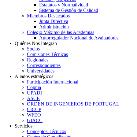
Estatutos y Normatividad
Sistema de Gestión de Calidad
Miembros Destacados
Junta Directiva
Administración
Colegio Máximo de las Academias
Autorregulador Nacional de Avaluadores
Quiénes Nos Integran
Socios
Comisiones Técnicas
Regionales
Correspondientes
Universidades
Aliados estratégicos
Participación Internacional
Copnia
UPADI
ASCE
ORDEN DE INGENIEROS DE PORTUGAL
CICCP
WFEO
GIACC
Servicios
Conceptos Técnicos
Centro de Conciliación