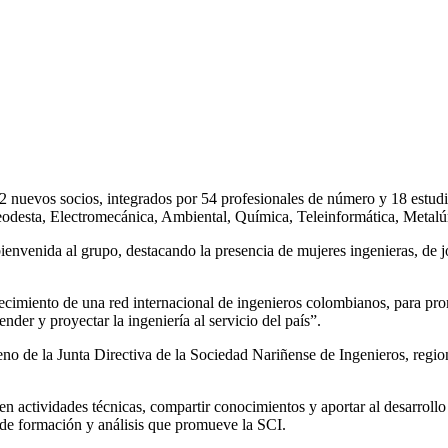
e 72 nuevos socios, integrados por 54 profesionales de número y 18 est
y Geodesta, Electromecánica, Ambiental, Química, Teleinformática, Meta
ienvenida al grupo, destacando la presencia de mujeres ingenieras, de 
lecimiento de una red internacional de ingenieros colombianos, para pr
nder y proyectar la ingeniería al servicio del país”.
no de la Junta Directiva de la Sociedad Nariñense de Ingenieros, regio
n actividades técnicas, compartir conocimientos y aportar al desarrollo 
os de formación y análisis que promueve la SCI.