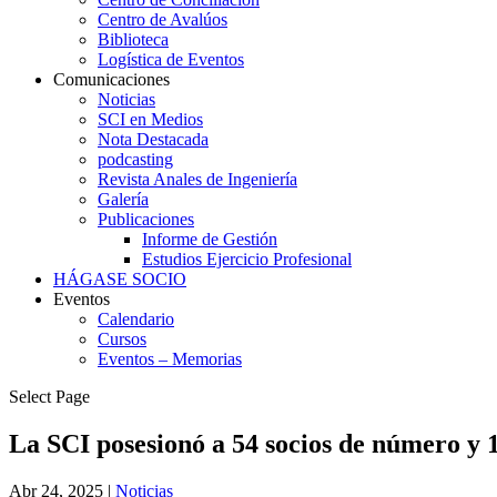
Centro de Avalúos
Biblioteca
Logística de Eventos
Comunicaciones
Noticias
SCI en Medios
Nota Destacada
podcasting
Revista Anales de Ingeniería
Galería
Publicaciones
Informe de Gestión
Estudios Ejercicio Profesional
HÁGASE SOCIO
Eventos
Calendario
Cursos
Eventos – Memorias
Select Page
La SCI posesionó a 54 socios de número y 1
Abr 24, 2025
|
Noticias