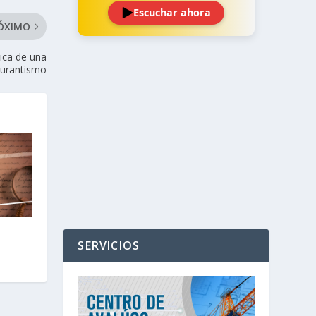
Escuchar ahora
ÓXIMO
nica de una
curantismo
‹
›
SERVICIOS