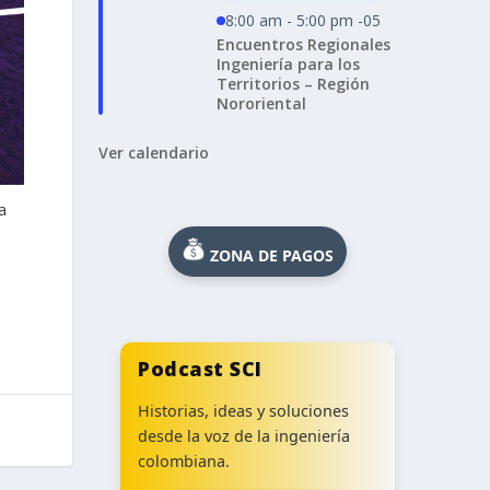
8:00 am - 5:00 pm -05
Encuentros Regionales
Ingeniería para los
Territorios – Región
Nororiental
Ver calendario
a
ZONA DE PAGOS
Podcast SCI
Historias, ideas y soluciones
desde la voz de la ingeniería
colombiana.