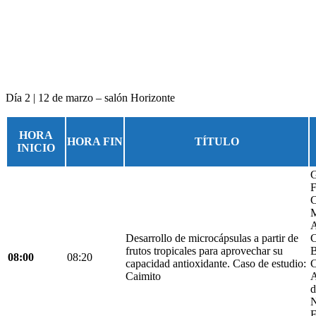
Día 2 | 12 de marzo – salón Horizonte
HORA
HORA FIN
TÍTULO
INICIO
G
F
C
M
A
Desarrollo de microcápsulas a partir de
C
frutos tropicales para aprovechar su
B
08:00
08:20
capacidad antioxidante. Caso de estudio:
C
Caimito
A
d
N
F