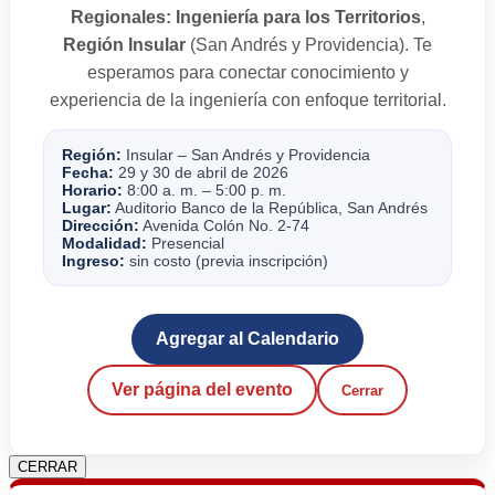
Regionales: Ingeniería para los Territorios
,
Región Insular
(San Andrés y Providencia). Te
esperamos para conectar conocimiento y
experiencia de la ingeniería con enfoque territorial.
Región:
Insular – San Andrés y Providencia
Fecha:
29 y 30 de abril de 2026
Horario:
8:00 a. m. – 5:00 p. m.
Lugar:
Auditorio Banco de la República, San Andrés
Dirección:
Avenida Colón No. 2-74
Modalidad:
Presencial
Ingreso:
sin costo (previa inscripción)
Agregar al Calendario
Ver página del evento
Cerrar
CERRAR