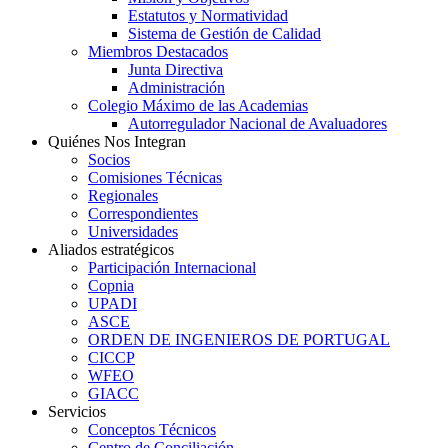
Estatutos y Normatividad
Sistema de Gestión de Calidad
Miembros Destacados
Junta Directiva
Administración
Colegio Máximo de las Academias
Autorregulador Nacional de Avaluadores
Quiénes Nos Integran
Socios
Comisiones Técnicas
Regionales
Correspondientes
Universidades
Aliados estratégicos
Participación Internacional
Copnia
UPADI
ASCE
ORDEN DE INGENIEROS DE PORTUGAL
CICCP
WFEO
GIACC
Servicios
Conceptos Técnicos
Centro de Conciliación