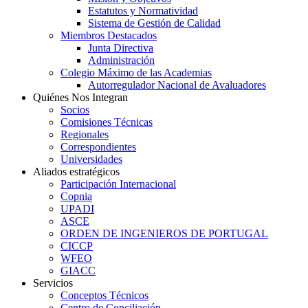
Estatutos y Normatividad
Sistema de Gestión de Calidad
Miembros Destacados
Junta Directiva
Administración
Colegio Máximo de las Academias
Autorregulador Nacional de Avaluadores
Quiénes Nos Integran
Socios
Comisiones Técnicas
Regionales
Correspondientes
Universidades
Aliados estratégicos
Participación Internacional
Copnia
UPADI
ASCE
ORDEN DE INGENIEROS DE PORTUGAL
CICCP
WFEO
GIACC
Servicios
Conceptos Técnicos
Centro de Conciliación