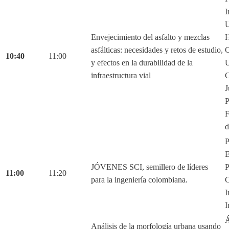
I
U
Envejecimiento del asfalto y mezclas
H
asfálticas: necesidades y retos de estudio,
C
10:40
11:00
y efectos en la durabilidad de la
U
infraestructura vial
C
J
P
F
d
P
E
JÓVENES SCI, semillero de líderes
P
11:00
11:20
para la ingeniería colombiana.
C
I
I
Á
Análisis de la morfología urbana usando