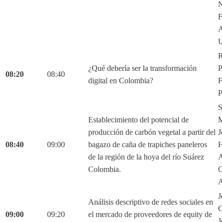
N
F
A
U
R
¿Qué debería ser la transformación
P
08:20
08:40
digital en Colombia?
F
P
S
Establecimiento del potencial de
M
producción de carbón vegetal a partir del
J
08:40
09:00
bagazo de caña de trapiches paneleros
H
de la región de la hoya del río Suárez
A
Colombia.
C
A
J
Análisis descriptivo de redes sociales en
C
09:00
09:20
el mercado de proveedores de equity de
J