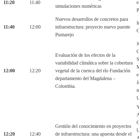
11:20
11:40
e
simulaciones numéricas
P
Nuevos desarrollos de concretos para
I
11:40
12:00
infraestructura: proyecto nuevo puente
C
Pumarejo
J
O
Evaluación de los efectos de la
S
variabilidad climática sobre la cobertura
M
12:00
12:20
vegetal de la cuenca del río Fundación
e
departamento del Magdalena –
J
Colombia.
m
U
Y
A
G
Gestión del conocimiento en proyectos
U
12:20
12:40
de infraestructura: una apuesta desde el
A