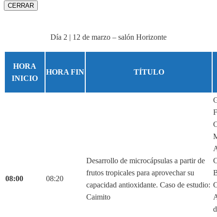
CERRAR
Día 2 | 12 de marzo – salón Horizonte
HORA
HORA FIN
TÍTULO
INICIO
G
F
C
M
A
Desarrollo de microcápsulas a partir de
C
frutos tropicales para aprovechar su
B
08:00
08:20
capacidad antioxidante. Caso de estudio:
C
Caimito
A
d