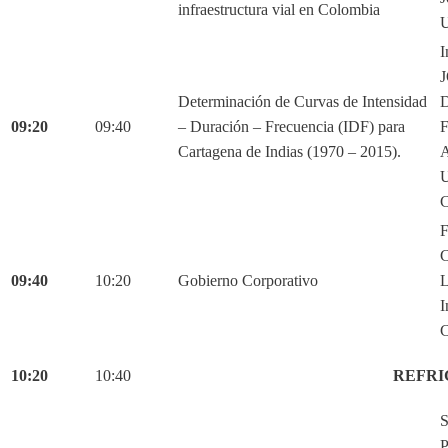
infraestructura vial en Colombia
U
I
Determinación de Curvas de Intensidad
D
09:20
09:40
– Duración – Frecuencia (IDF) para
Cartagena de Indias (1970 – 2015).
C
F
C
09:40
10:20
Gobierno Corporativo
L
I
C
10:20
10:40
REFRI
S
P