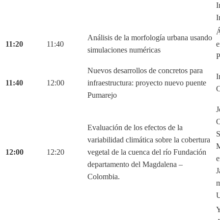
I
I
Á
Análisis de la morfología urbana usando
11:20
11:40
e
simulaciones numéricas
P
Nuevos desarrollos de concretos para
I
11:40
12:00
infraestructura: proyecto nuevo puente
C
Pumarejo
J
O
Evaluación de los efectos de la
S
variabilidad climática sobre la cobertura
M
12:00
12:20
vegetal de la cuenca del río Fundación
e
departamento del Magdalena –
J
Colombia.
m
U
Y