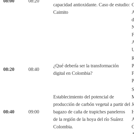
08:00
08:20
capacidad antioxidante. Caso de estudio:
C
Caimito
A
d
N
F
A
U
R
¿Qué debería ser la transformación
P
08:20
08:40
digital en Colombia?
F
P
S
Establecimiento del potencial de
M
producción de carbón vegetal a partir del
J
08:40
09:00
bagazo de caña de trapiches paneleros
H
de la región de la hoya del río Suárez
A
Colombia.
C