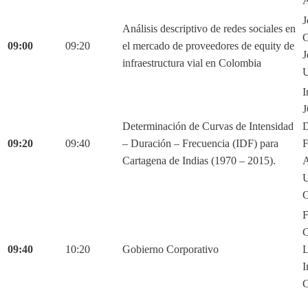
A
J
Análisis descriptivo de redes sociales en
C
09:00
09:20
el mercado de proveedores de equity de
J
infraestructura vial en Colombia
U
I
Determinación de Curvas de Intensidad
D
09:20
09:40
– Duración – Frecuencia (IDF) para
Cartagena de Indias (1970 – 2015).
C
F
C
09:40
10:20
Gobierno Corporativo
L
I
C