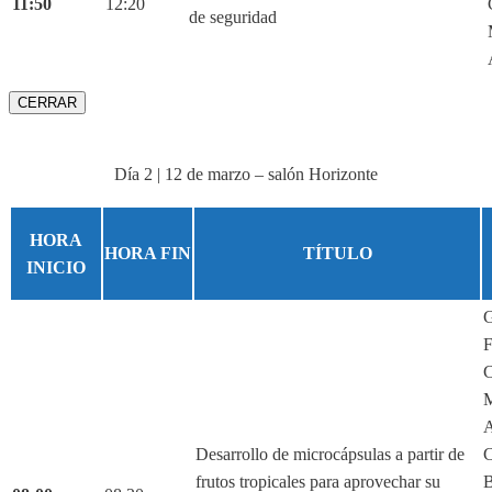
11:50
12:20
de seguridad
CERRAR
Día 2 | 12 de marzo – salón Horizonte
HORA
HORA FIN
TÍTULO
INICIO
G
F
C
M
A
Desarrollo de microcápsulas a partir de
C
frutos tropicales para aprovechar su
B