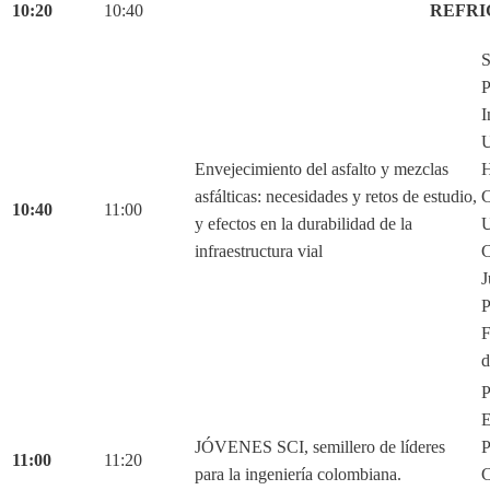
10:20
10:40
REFRI
S
P
I
U
Envejecimiento del asfalto y mezclas
H
asfálticas: necesidades y retos de estudio,
C
10:40
11:00
y efectos en la durabilidad de la
U
infraestructura vial
C
J
P
F
d
P
E
JÓVENES SCI, semillero de líderes
P
11:00
11:20
para la ingeniería colombiana.
C