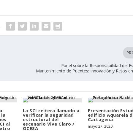
R
PR
Panel sobre la Responsabilidad del E
Mantenimiento de Puentes: Innovación y Retos e
a:
La SCI reitera llamado a
Presentación Estud
 la
verificar la seguridad
edificio Aquarela d
nes
estructural del
Cartagena
CI al
escenario Vive Claro /
mayo 27, 2020
Metro
OCESA