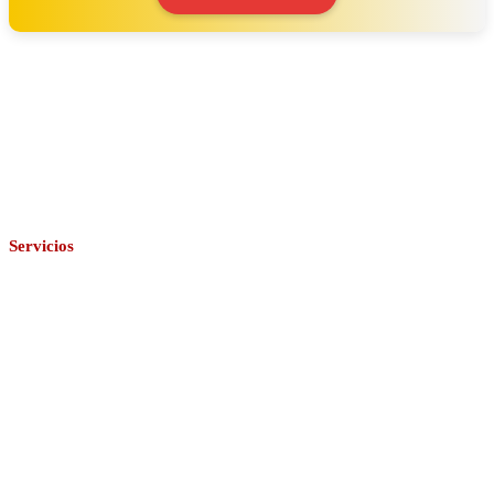
‹
›
Servicios