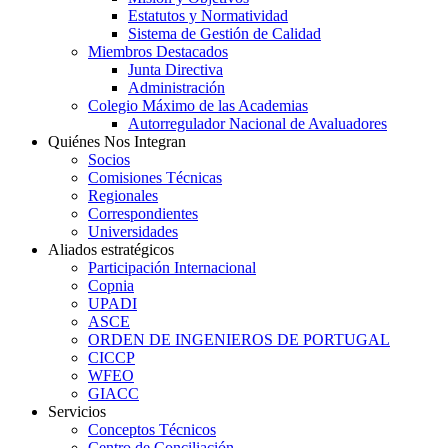
Estatutos y Normatividad
Sistema de Gestión de Calidad
Miembros Destacados
Junta Directiva
Administración
Colegio Máximo de las Academias
Autorregulador Nacional de Avaluadores
Quiénes Nos Integran
Socios
Comisiones Técnicas
Regionales
Correspondientes
Universidades
Aliados estratégicos
Participación Internacional
Copnia
UPADI
ASCE
ORDEN DE INGENIEROS DE PORTUGAL
CICCP
WFEO
GIACC
Servicios
Conceptos Técnicos
Centro de Conciliación