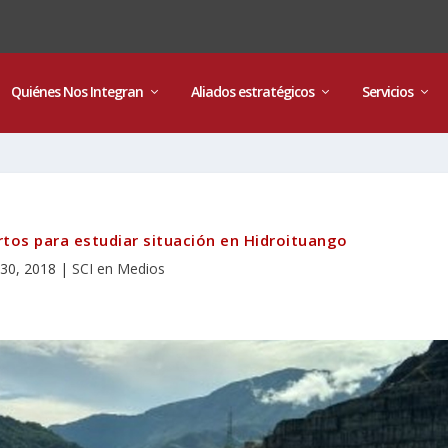
Quiénes Nos Integran
Aliados estratégicos
Servicios
tos para estudiar situación en Hidroituango
30, 2018
|
SCI en Medios