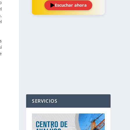
o
Escuchar ahora
l
,
l
s
‹
›
í
e
SERVICIOS