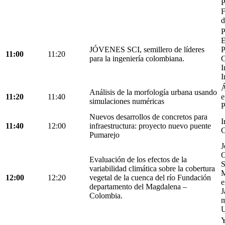
P
F
d
P
E
JÓVENES SCI, semillero de líderes
P
11:00
11:20
para la ingeniería colombiana.
C
I
I
Á
Análisis de la morfología urbana usando
11:20
11:40
e
simulaciones numéricas
P
Nuevos desarrollos de concretos para
I
11:40
12:00
infraestructura: proyecto nuevo puente
C
Pumarejo
J
O
Evaluación de los efectos de la
S
variabilidad climática sobre la cobertura
M
12:00
12:20
vegetal de la cuenca del río Fundación
e
departamento del Magdalena –
J
Colombia.
m
U
Y