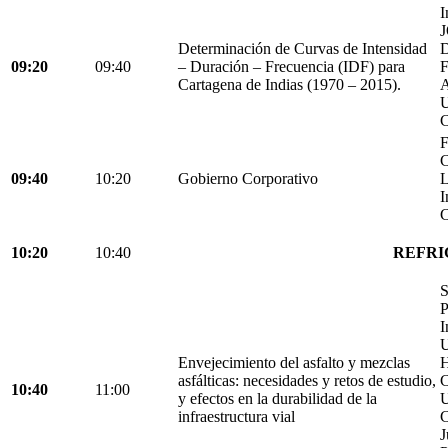
I
Determinación de Curvas de Intensidad
D
09:20
09:40
– Duración – Frecuencia (IDF) para
Cartagena de Indias (1970 – 2015).
C
F
C
09:40
10:20
Gobierno Corporativo
L
I
C
10:20
10:40
REFRI
S
P
I
U
Envejecimiento del asfalto y mezclas
H
asfálticas: necesidades y retos de estudio,
C
10:40
11:00
y efectos en la durabilidad de la
U
infraestructura vial
C
J