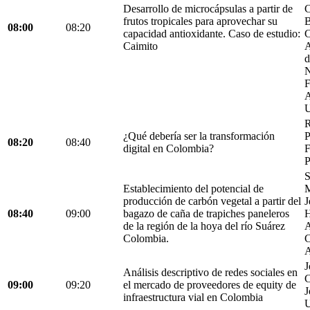
Desarrollo de microcápsulas a partir de
C
frutos tropicales para aprovechar su
B
08:00
08:20
capacidad antioxidante. Caso de estudio:
C
Caimito
A
d
N
F
A
U
R
¿Qué debería ser la transformación
P
08:20
08:40
digital en Colombia?
F
P
S
Establecimiento del potencial de
M
producción de carbón vegetal a partir del
J
08:40
09:00
bagazo de caña de trapiches paneleros
H
de la región de la hoya del río Suárez
A
Colombia.
C
A
J
Análisis descriptivo de redes sociales en
C
09:00
09:20
el mercado de proveedores de equity de
J
infraestructura vial en Colombia
U