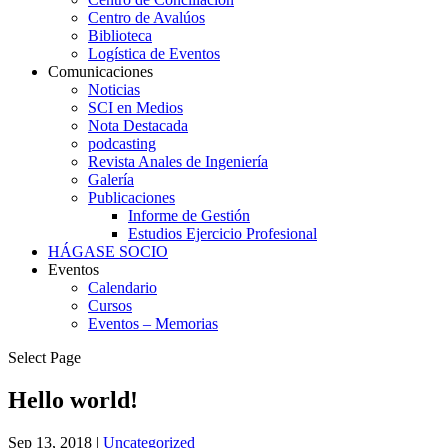
Centro de Avalúos
Biblioteca
Logística de Eventos
Comunicaciones
Noticias
SCI en Medios
Nota Destacada
podcasting
Revista Anales de Ingeniería
Galería
Publicaciones
Informe de Gestión
Estudios Ejercicio Profesional
HÁGASE SOCIO
Eventos
Calendario
Cursos
Eventos – Memorias
Select Page
Hello world!
Sep 13, 2018
|
Uncategorized