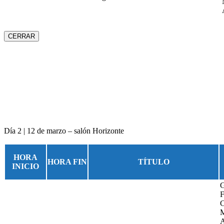
CERRAR
Día 2 | 12 de marzo – salón Horizonte
HORA
HORA FIN
TÍTULO
INICIO
G
F
C
M
A