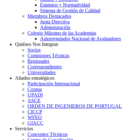
Estatutos y Normatividad
Sistema de Gestión de Calidad
Miembros Destacados
Junta Directiva
Administración
Colegio Máximo de las Academias
Autorregulador Nacional de Avaluadores
Quiénes Nos Integran
Socios
Comisiones Técnicas
Regionales
Correspondientes
Universidades
Aliados estratégicos
Participación Internacional
Copnia
UPADI
ASCE
ORDEN DE INGENIEROS DE PORTUGAL
CICCP
WFEO
GIACC
Servicios
Conceptos Técnicos
Centro de Conciliación