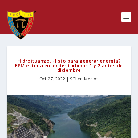
Hidroituango, ¿listo para generar energía?
EPM estima encender turbinas 1 y 2 antes de
diciembre
Oct 27, 2022
|
SCI en Medios