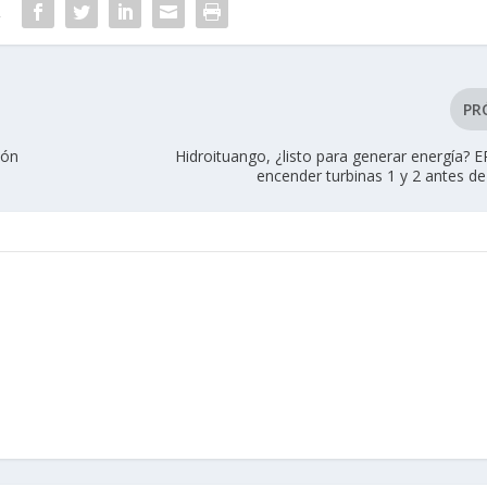
R
PR
ión
Hidroituango, ¿listo para generar energía? 
encender turbinas 1 y 2 antes d