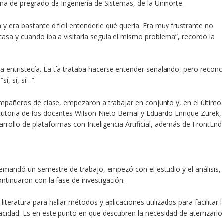
a de pregrado de Ingeniería de Sistemas, de la Uninorte.
y era bastante difícil entenderle qué quería. Era muy frustrante no
sa y cuando iba a visitarla seguía el mismo problema”, recordó la
la entristecía. La tía trataba hacerse entender señalando, pero recon
sí, sí, sí…”.
ompañeros de clase, empezaron a trabajar en conjunto y, en el último
la tutoría de los docentes Wilson Nieto Bernal y Eduardo Enrique Zurek,
rollo de plataformas con Inteligencia Artificial, además de FrontEnd
demandó un semestre de trabajo, empezó con el estudio y el análisis,
continuaron con
la fase de investigación
.
literatura para hallar métodos y aplicaciones utilizados para facilitar 
idad. Es en este punto en que descubren la necesidad de aterrizarlo