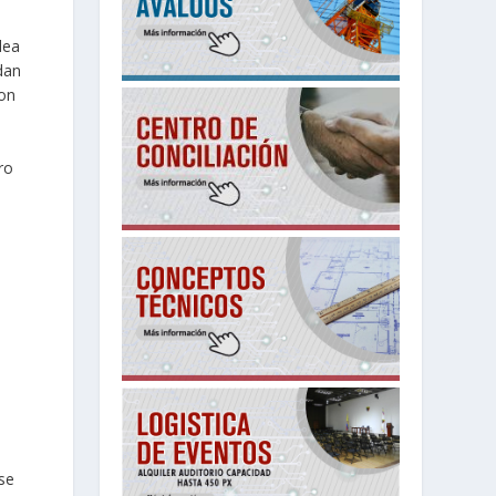
dea
dan
son
ro
 se