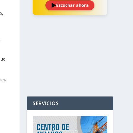
Escuchar ahora
o,
o
‹
›
que
esa,
SERVICIOS