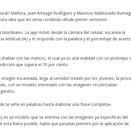
 Durán Mariota, Juan Arteaga Rodríguez y Mauricio Maldonado Iturriag
una idea que les venía rondando desde primer semestre.
colombiano. La app móvil, desde la cámara del celular, escanea la
Artificial (IA) y le responde con la palabra y el porcentaje de aciert
s
(hablar con las manos), el cual ya es una realidad con un prototipo 
redicción que
supera el 70 por ciento
.
imagen escaneada, llega al servidor creado por los jóvenes, la proc
iendo, con un modelo entrenado con las imágenes recolectadas
egundos.
o de la seña en palabras hasta elaborar una frase completa»
es) es un modelo que se
entrena con las imágenes
ya específicas del
 esta fuera posible, había que pasarlas primero por la aplicación de