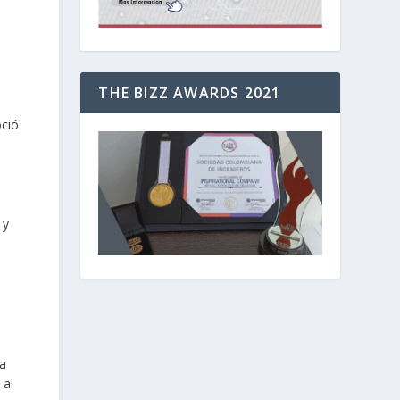
THE BIZZ AWARDS 2021
oció
 y
la
 al