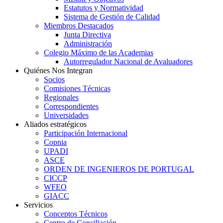
Estatutos y Normatividad
Sistema de Gestión de Calidad
Miembros Destacados
Junta Directiva
Administración
Colegio Máximo de las Academias
Autorregulador Nacional de Avaluadores
Quiénes Nos Integran
Socios
Comisiones Técnicas
Regionales
Correspondientes
Universidades
Aliados estratégicos
Participación Internacional
Copnia
UPADI
ASCE
ORDEN DE INGENIEROS DE PORTUGAL
CICCP
WFEO
GIACC
Servicios
Conceptos Técnicos
Centro de Conciliación