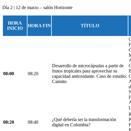
Día 2 | 12 de marzo – salón Horizonte
HORA
HORA FIN
TÍTULO
INICIO
G
F
C
M
A
Desarrollo de microcápsulas a partir de
C
frutos tropicales para aprovechar su
B
08:00
08:20
capacidad antioxidante. Caso de estudio:
C
Caimito
A
d
N
F
A
U
R
¿Qué debería ser la transformación
P
08:20
08:40
digital en Colombia?
F
P