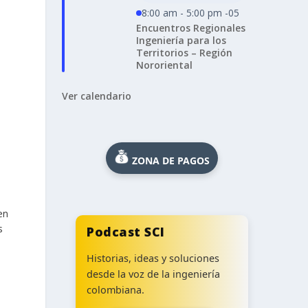
8:00 am - 5:00 pm -05
Encuentros Regionales
Ingeniería para los
Territorios – Región
Nororiental
Ver calendario
ZONA DE PAGOS
en
s
Podcast SCI
Historias, ideas y soluciones
desde la voz de la ingeniería
colombiana.