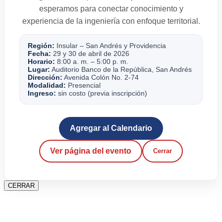
esperamos para conectar conocimiento y
experiencia de la ingeniería con enfoque territorial.
Región:
Insular – San Andrés y Providencia
Fecha:
29 y 30 de abril de 2026
Horario:
8:00 a. m. – 5:00 p. m.
Lugar:
Auditorio Banco de la República, San Andrés
Dirección:
Avenida Colón No. 2-74
Modalidad:
Presencial
Ingreso:
sin costo (previa inscripción)
Agregar al Calendario
Ver página del evento
Cerrar
CERRAR