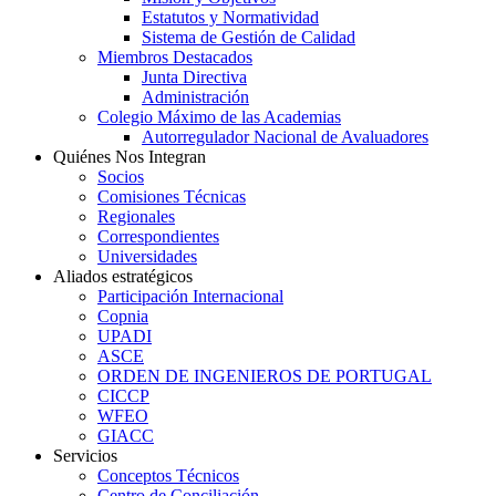
Estatutos y Normatividad
Sistema de Gestión de Calidad
Miembros Destacados
Junta Directiva
Administración
Colegio Máximo de las Academias
Autorregulador Nacional de Avaluadores
Quiénes Nos Integran
Socios
Comisiones Técnicas
Regionales
Correspondientes
Universidades
Aliados estratégicos
Participación Internacional
Copnia
UPADI
ASCE
ORDEN DE INGENIEROS DE PORTUGAL
CICCP
WFEO
GIACC
Servicios
Conceptos Técnicos
Centro de Conciliación