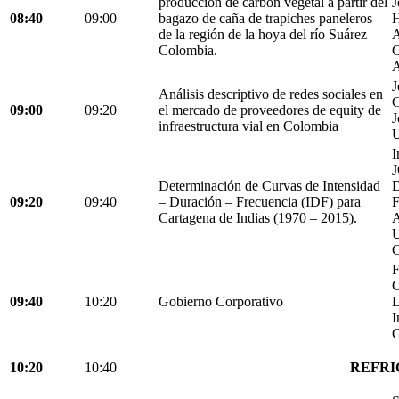
producción de carbón vegetal a partir del
J
08:40
09:00
bagazo de caña de trapiches paneleros
H
de la región de la hoya del río Suárez
A
Colombia.
C
A
J
Análisis descriptivo de redes sociales en
C
09:00
09:20
el mercado de proveedores de equity de
J
infraestructura vial en Colombia
U
I
Determinación de Curvas de Intensidad
D
09:20
09:40
– Duración – Frecuencia (IDF) para
Cartagena de Indias (1970 – 2015).
C
F
C
09:40
10:20
Gobierno Corporativo
L
I
C
10:20
10:40
REFRI