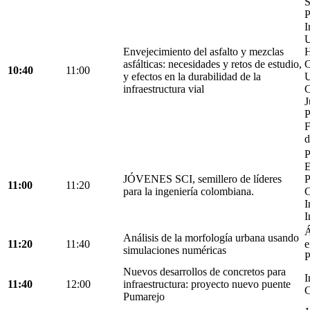
S
P
I
U
Envejecimiento del asfalto y mezclas
H
asfálticas: necesidades y retos de estudio,
C
10:40
11:00
y efectos en la durabilidad de la
U
infraestructura vial
C
J
P
F
d
P
E
JÓVENES SCI, semillero de líderes
P
11:00
11:20
para la ingeniería colombiana.
C
I
I
Á
Análisis de la morfología urbana usando
11:20
11:40
e
simulaciones numéricas
P
Nuevos desarrollos de concretos para
I
11:40
12:00
infraestructura: proyecto nuevo puente
C
Pumarejo