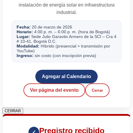
instalación de energía solar en infraestructura
industrial.
Fecha:
20 de marzo de 2026
Horario:
4:00 p. m. – 6:00 p. m. (hora de Bogotá)
Lugar:
Sede Julio Garavito Armero de la SCI – Cra 4
# 10-41, Bogotá D.C.
Modalidad:
Híbrido (presencial + transmisión por
YouTube)
Ingreso:
sin costo (con inscripción previa)
Agregar al Calendario
Ver página del evento
Cerrar
CERRAR
Pregistro recibido
✓