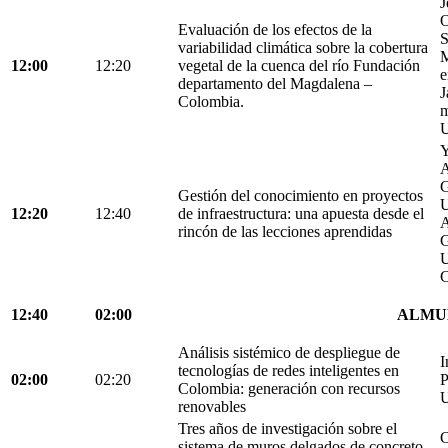
J
O
Evaluación de los efectos de la
S
variabilidad climática sobre la cobertura
M
12:00
12:20
vegetal de la cuenca del río Fundación
e
departamento del Magdalena –
J
Colombia.
m
U
Y
A
G
Gestión del conocimiento en proyectos
U
12:20
12:40
de infraestructura: una apuesta desde el
A
rincón de las lecciones aprendidas
G
U
C
12:40
02:00
ALMU
Análisis sistémico de despliegue de
I
tecnologías de redes inteligentes en
02:00
02:20
P
Colombia: generación con recursos
U
renovables
Tres años de investigación sobre el
C
sistema de muros delgados de concreto