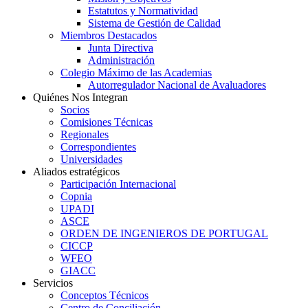
Estatutos y Normatividad
Sistema de Gestión de Calidad
Miembros Destacados
Junta Directiva
Administración
Colegio Máximo de las Academias
Autorregulador Nacional de Avaluadores
Quiénes Nos Integran
Socios
Comisiones Técnicas
Regionales
Correspondientes
Universidades
Aliados estratégicos
Participación Internacional
Copnia
UPADI
ASCE
ORDEN DE INGENIEROS DE PORTUGAL
CICCP
WFEO
GIACC
Servicios
Conceptos Técnicos
Centro de Conciliación