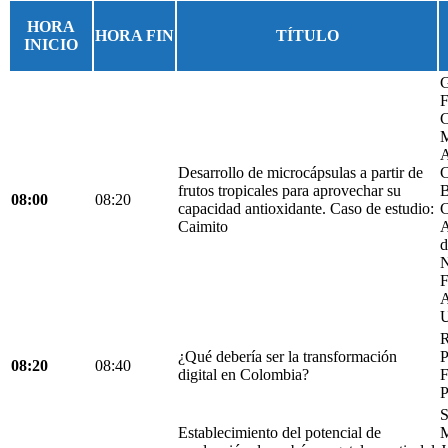
HORA
HORA FIN
TÍTULO
INICIO
G
F
C
M
A
Desarrollo de microcápsulas a partir de
C
frutos tropicales para aprovechar su
B
08:00
08:20
capacidad antioxidante. Caso de estudio:
C
Caimito
A
d
N
F
A
U
R
¿Qué debería ser la transformación
P
08:20
08:40
digital en Colombia?
F
P
S
Establecimiento del potencial de
M