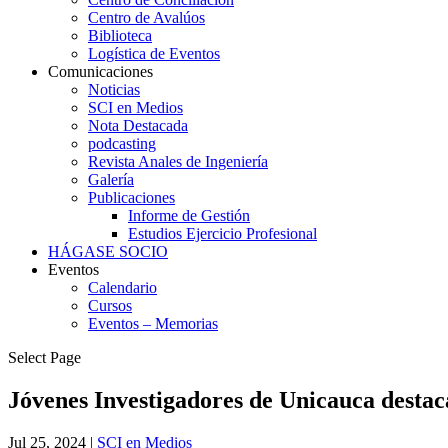
Centro de Avalúos
Biblioteca
Logística de Eventos
Comunicaciones
Noticias
SCI en Medios
Nota Destacada
podcasting
Revista Anales de Ingeniería
Galería
Publicaciones
Informe de Gestión
Estudios Ejercicio Profesional
HÁGASE SOCIO
Eventos
Calendario
Cursos
Eventos – Memorias
Select Page
Jóvenes Investigadores de Unicauca desta
Jul 25, 2024
|
SCI en Medios