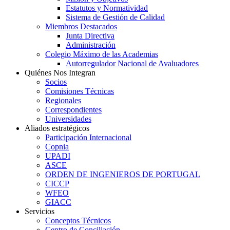
Estatutos y Normatividad
Sistema de Gestión de Calidad
Miembros Destacados
Junta Directiva
Administración
Colegio Máximo de las Academias
Autorregulador Nacional de Avaluadores
Quiénes Nos Integran
Socios
Comisiones Técnicas
Regionales
Correspondientes
Universidades
Aliados estratégicos
Participación Internacional
Copnia
UPADI
ASCE
ORDEN DE INGENIEROS DE PORTUGAL
CICCP
WFEO
GIACC
Servicios
Conceptos Técnicos
Centro de Conciliación