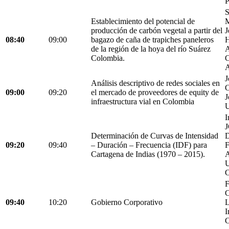
P
S
Establecimiento del potencial de
M
producción de carbón vegetal a partir del
J
08:40
09:00
bagazo de caña de trapiches paneleros
H
de la región de la hoya del río Suárez
A
Colombia.
C
A
J
Análisis descriptivo de redes sociales en
C
09:00
09:20
el mercado de proveedores de equity de
J
infraestructura vial en Colombia
U
I
Determinación de Curvas de Intensidad
D
09:20
09:40
– Duración – Frecuencia (IDF) para
Cartagena de Indias (1970 – 2015).
C
F
C
09:40
10:20
Gobierno Corporativo
L
I
C