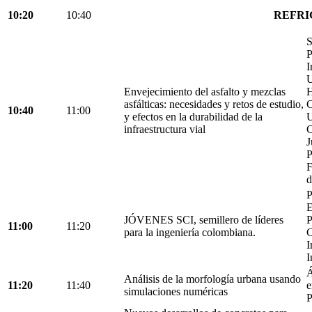
10:20
10:40
REFRI
S
P
I
U
Envejecimiento del asfalto y mezclas
H
asfálticas: necesidades y retos de estudio,
C
10:40
11:00
y efectos en la durabilidad de la
U
infraestructura vial
C
J
P
F
d
P
E
JÓVENES SCI, semillero de líderes
P
11:00
11:20
para la ingeniería colombiana.
C
I
I
Á
Análisis de la morfología urbana usando
11:20
11:40
e
simulaciones numéricas
P