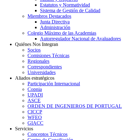
Estatutos y Normatividad
Sistema de Gestión de Calidad
Miembros Destacados
Junta Directiva
Administración
Colegio Máximo de las Academias
Autorregulador Nacional de Avaluadores
Quiénes Nos Integran
Socios
Comisiones Técnicas
Regionales
Correspondientes
Universidades
Aliados estratégicos
Participación Internacional
Copnia
UPADI
ASCE
ORDEN DE INGENIEROS DE PORTUGAL
CICCP
WFEO
GIACC
Servicios
Conceptos Técnicos
Centro de Conciliación