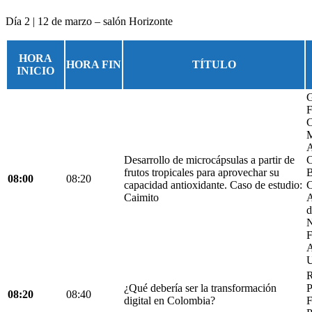
Día 2 | 12 de marzo – salón Horizonte
HORA
HORA FIN
TÍTULO
INICIO
G
F
C
M
A
Desarrollo de microcápsulas a partir de
C
frutos tropicales para aprovechar su
B
08:00
08:20
capacidad antioxidante. Caso de estudio:
C
Caimito
A
d
N
F
A
U
R
¿Qué debería ser la transformación
P
08:20
08:40
digital en Colombia?
F