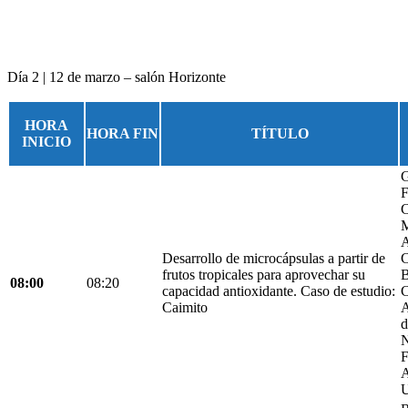
Día 2 | 12 de marzo – salón Horizonte
HORA
HORA FIN
TÍTULO
INICIO
G
F
C
M
A
Desarrollo de microcápsulas a partir de
C
frutos tropicales para aprovechar su
B
08:00
08:20
capacidad antioxidante. Caso de estudio:
C
Caimito
A
d
N
F
A
U