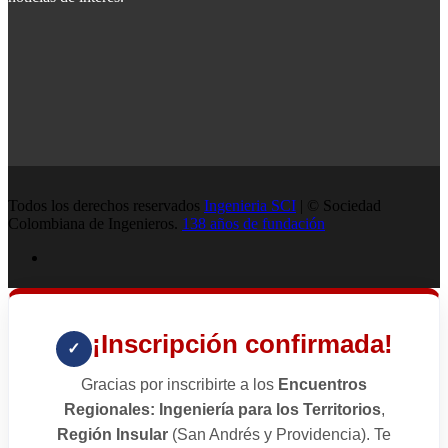
Todos los derechos reservados
Ingenieria SCI
| © Sociedad
Colombiana de Ingenieros.
138 años de fundación
¡Inscripción confirmada!
✓
Gracias por inscribirte a los
Encuentros
Regionales: Ingeniería para los Territorios
,
Región Insular
(San Andrés y Providencia). Te