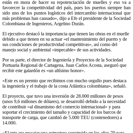
están en mora de hacer su repotenciación de muelles y eso va a
favorecer la competitividad del país, pues los puertos siempre han
sido uno de los puntos logísticos del intercambio internacional que
más problemas han causado», dijo a Efe el presidente de la Sociedad
Colombiana de Ingenieros, Argelino Durán.
El ejecutivo destacó la importancia que tienen las obras en el muelle
debido a que tienen en su actuar «el mantenimiento del puerto y de
sus condiciones de productividad competitivas», así como del
manejo social y ambiental «impecable» de sus actividades.
Por su parte, el director de Ingeniería y Proyectos de la Sociedad
Portuaria Regional de Cartagena, Juan Carlos Acosta, aseguró que
recibir este galardón es «un altísimo honor».
«Este es un premio que recibimos con mucho orgullo pues destaca
la ingeniería y el trabajo de la costa Atlántica colombiana», señaló.
El proyecto, que tuvo una inversión de 28.000 millones de pesos
(unos 9,6 millones de dólares), se desarrolló debido a la necesidad
de contribuir «al dinamismo del comercio internacional» y para
soportar el crecimiento del tamaño y capacidad de los barcos de
transporte de carga, que cambió de 5.000 TEU (contenedores) a
14.000.
«El reto era rescatar una estructura construida en los años 70 para