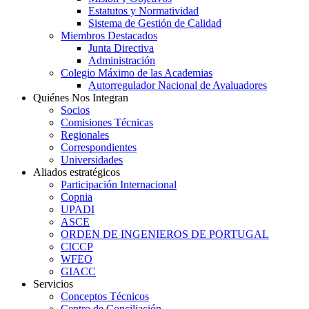
Estatutos y Normatividad
Sistema de Gestión de Calidad
Miembros Destacados
Junta Directiva
Administración
Colegio Máximo de las Academias
Autorregulador Nacional de Avaluadores
Quiénes Nos Integran
Socios
Comisiones Técnicas
Regionales
Correspondientes
Universidades
Aliados estratégicos
Participación Internacional
Copnia
UPADI
ASCE
ORDEN DE INGENIEROS DE PORTUGAL
CICCP
WFEO
GIACC
Servicios
Conceptos Técnicos
Centro de Conciliación