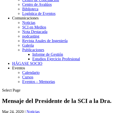
Centro de Avalúos
Biblioteca
Logística de Eventos
Comunicaciones
Noticias
SCI en Medios
Nota Destacada
podcasting
Revista Anales de Ingeniería
Galería
Publicaciones
Informe de Gestión
Estudios Ejercicio Profesional
HÁGASE SOCIO
Eventos
Calendario
Cursos
Eventos – Memorias
Select Page
Mensaje del Presidente de la SCI a la Dra
Mar 24, 2020
|
Noticias