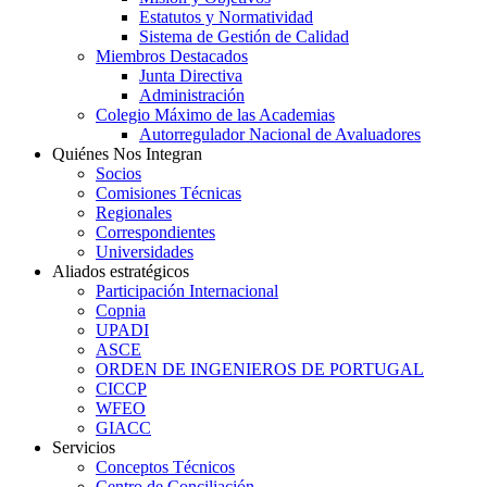
Estatutos y Normatividad
Sistema de Gestión de Calidad
Miembros Destacados
Junta Directiva
Administración
Colegio Máximo de las Academias
Autorregulador Nacional de Avaluadores
Quiénes Nos Integran
Socios
Comisiones Técnicas
Regionales
Correspondientes
Universidades
Aliados estratégicos
Participación Internacional
Copnia
UPADI
ASCE
ORDEN DE INGENIEROS DE PORTUGAL
CICCP
WFEO
GIACC
Servicios
Conceptos Técnicos
Centro de Conciliación