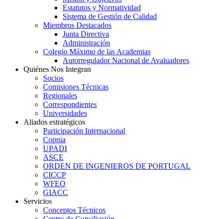
Estatutos y Normatividad
Sistema de Gestión de Calidad
Miembros Destacados
Junta Directiva
Administración
Colegio Máximo de las Academias
Autorregulador Nacional de Avaluadores
Quiénes Nos Integran
Socios
Comisiones Técnicas
Regionales
Correspondientes
Universidades
Aliados estratégicos
Participación Internacional
Copnia
UPADI
ASCE
ORDEN DE INGENIEROS DE PORTUGAL
CICCP
WFEO
GIACC
Servicios
Conceptos Técnicos
Centro de Conciliación