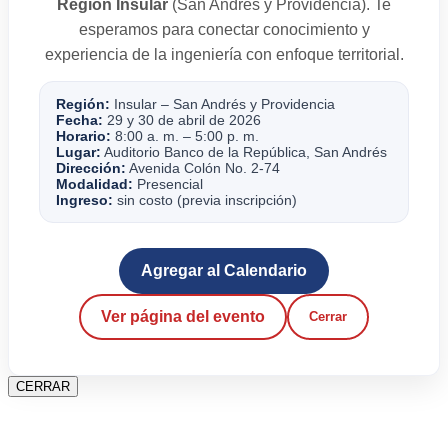
Región Insular
(San Andrés y Providencia). Te
esperamos para conectar conocimiento y
experiencia de la ingeniería con enfoque territorial.
Región:
Insular – San Andrés y Providencia
Fecha:
29 y 30 de abril de 2026
Horario:
8:00 a. m. – 5:00 p. m.
Lugar:
Auditorio Banco de la República, San Andrés
Dirección:
Avenida Colón No. 2-74
Modalidad:
Presencial
Ingreso:
sin costo (previa inscripción)
Agregar al Calendario
Ver página del evento
Cerrar
CERRAR