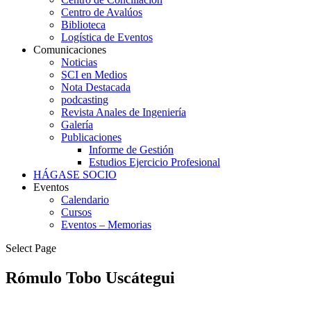
Centro de Avalúos
Biblioteca
Logística de Eventos
Comunicaciones
Noticias
SCI en Medios
Nota Destacada
podcasting
Revista Anales de Ingeniería
Galería
Publicaciones
Informe de Gestión
Estudios Ejercicio Profesional
HÁGASE SOCIO
Eventos
Calendario
Cursos
Eventos – Memorias
Select Page
Rómulo Tobo Uscátegui