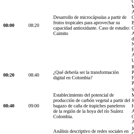
C
M
A
Desarrollo de microcápsulas a partir de
C
frutos tropicales para aprovechar su
B
08:00
08:20
capacidad antioxidante. Caso de estudio:
C
Caimito
A
d
N
F
A
U
R
¿Qué debería ser la transformación
P
08:20
08:40
digital en Colombia?
F
P
S
Establecimiento del potencial de
M
producción de carbón vegetal a partir del
J
08:40
09:00
bagazo de caña de trapiches paneleros
H
de la región de la hoya del río Suárez
A
Colombia.
C
A
J
Análisis descriptivo de redes sociales en
C