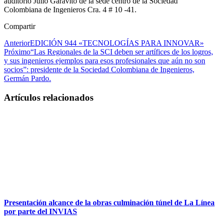
auditorio Julio Garavito de la sede centro de la Sociedad
Colombiana de Ingenieros Cra. 4 # 10 -41.
Compartir
Anterior
EDICIÓN 944 «TECNOLOGÍAS PARA INNOVAR»
Próximo
“Las Regionales de la SCI deben ser artífices de los logros,
y sus ingenieros ejemplos para esos profesionales que aún no son
socios”: presidente de la Sociedad Colombiana de Ingenieros,
Germán Pardo.
Artículos relacionados
Presentación alcance de la obras culminación túnel de La Línea
por parte del INVIAS