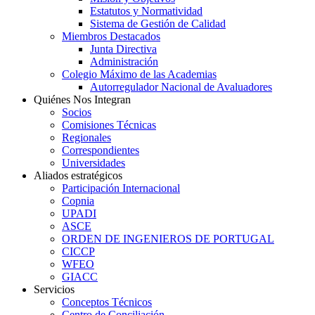
Estatutos y Normatividad
Sistema de Gestión de Calidad
Miembros Destacados
Junta Directiva
Administración
Colegio Máximo de las Academias
Autorregulador Nacional de Avaluadores
Quiénes Nos Integran
Socios
Comisiones Técnicas
Regionales
Correspondientes
Universidades
Aliados estratégicos
Participación Internacional
Copnia
UPADI
ASCE
ORDEN DE INGENIEROS DE PORTUGAL
CICCP
WFEO
GIACC
Servicios
Conceptos Técnicos
Centro de Conciliación