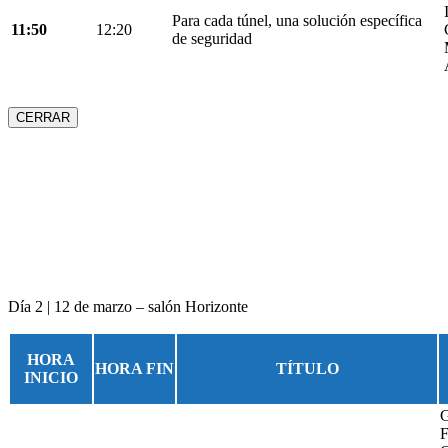
Para cada túnel, una solución específica
11:50
12:20
de seguridad
CERRAR
Día 2 | 12 de marzo – salón Horizonte
HORA
HORA FIN
TÍTULO
INICIO
G
F