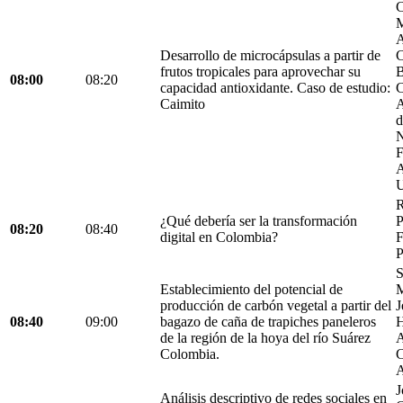
C
M
A
Desarrollo de microcápsulas a partir de
C
frutos tropicales para aprovechar su
B
08:00
08:20
capacidad antioxidante. Caso de estudio:
C
Caimito
A
d
N
F
A
U
R
¿Qué debería ser la transformación
P
08:20
08:40
digital en Colombia?
F
P
S
Establecimiento del potencial de
M
producción de carbón vegetal a partir del
J
08:40
09:00
bagazo de caña de trapiches paneleros
H
de la región de la hoya del río Suárez
A
Colombia.
C
A
J
Análisis descriptivo de redes sociales en