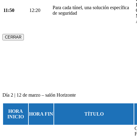
Para cada túnel, una solución específica
11:50
12:20
de seguridad
CERRAR
Día 2 | 12 de marzo – salón Horizonte
HORA
HORA FIN
TÍTULO
INICIO
G
F