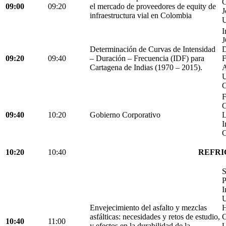
C
09:00
09:20
el mercado de proveedores de equity de
J
infraestructura vial en Colombia
U
I
Determinación de Curvas de Intensidad
D
09:20
09:40
– Duración – Frecuencia (IDF) para
Cartagena de Indias (1970 – 2015).
C
F
C
09:40
10:20
Gobierno Corporativo
L
I
C
10:20
10:40
REFRI
S
P
I
U
Envejecimiento del asfalto y mezclas
H
asfálticas: necesidades y retos de estudio,
C
10:40
11:00
y efectos en la durabilidad de la
U