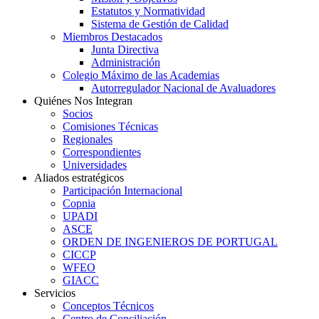
Estatutos y Normatividad
Sistema de Gestión de Calidad
Miembros Destacados
Junta Directiva
Administración
Colegio Máximo de las Academias
Autorregulador Nacional de Avaluadores
Quiénes Nos Integran
Socios
Comisiones Técnicas
Regionales
Correspondientes
Universidades
Aliados estratégicos
Participación Internacional
Copnia
UPADI
ASCE
ORDEN DE INGENIEROS DE PORTUGAL
CICCP
WFEO
GIACC
Servicios
Conceptos Técnicos
Centro de Conciliación