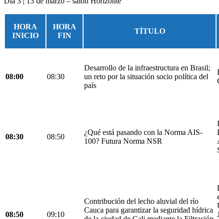
Día 3 | 13 de marzo – salón Horizonte
HORA
HORA
TÍTULO
INICIO
FIN
Desarrollo de la infraestructura en Brasil;
08:00
08:30
un reto por la situación socio política del
país
¿Qué está pasando con la Norma AIS-
08:30
08:50
100? Futura Norma NSR
Contribución del lecho aluvial del río
Cauca para garantizar la seguridad hídrica
08:50
09:10
de la ciudad de Cali mediante la Filtración