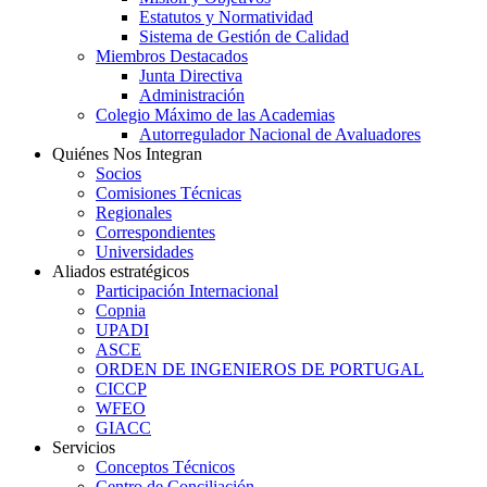
Estatutos y Normatividad
Sistema de Gestión de Calidad
Miembros Destacados
Junta Directiva
Administración
Colegio Máximo de las Academias
Autorregulador Nacional de Avaluadores
Quiénes Nos Integran
Socios
Comisiones Técnicas
Regionales
Correspondientes
Universidades
Aliados estratégicos
Participación Internacional
Copnia
UPADI
ASCE
ORDEN DE INGENIEROS DE PORTUGAL
CICCP
WFEO
GIACC
Servicios
Conceptos Técnicos
Centro de Conciliación