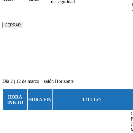
de seguridad
CERRAR
Día 2 | 12 de marzo – salón Horizonte
HORA
HORA FIN
TÍTULO
INICIO
G
F
C
M