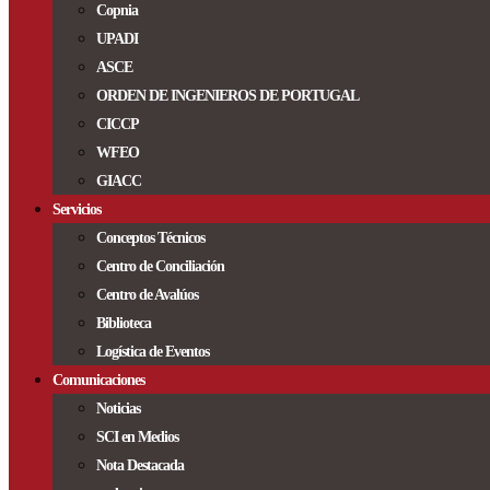
Copnia
UPADI
ASCE
ORDEN DE INGENIEROS DE PORTUGAL
CICCP
WFEO
GIACC
Servicios
Conceptos Técnicos
Centro de Conciliación
Centro de Avalúos
Biblioteca
Logística de Eventos
Comunicaciones
Noticias
SCI en Medios
Nota Destacada