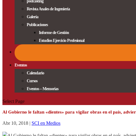
podcasting
Revista Anales de Ingeniería
Galería
Publicaciones
Informe de Gestión
Estudios Ejercicio Profesional
Eventos
Calendario
Cursos
Eventos – Memorias
Select Page
Al Gobierno le faltan «dientes» para vigilar obras en el país, advie
Abr 10, 2018
|
SCI en Medios