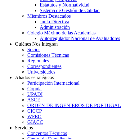
Estatutos y Normatividad
Sistema de Gestión de Calidad
Miembros Destacados
Junta Directiva
Administración
Colegio Máximo de las Academias
Autorregulador Nacional de Avaluadores
Quiénes Nos Integran
Socios
Comisiones Técnicas
Regionales
Correspondientes
Universidades
Aliados estratégicos
Participación Internacional
Copnia
UPADI
ASCE
ORDEN DE INGENIEROS DE PORTUGAL
CICCP
WFEO
GIACC
Servicios
Conceptos Técnicos
Centro de Conciliación