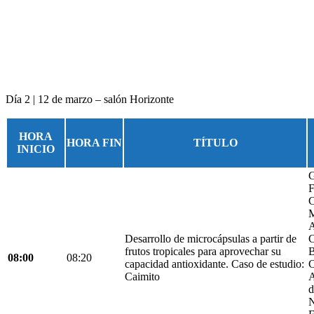
Día 2 | 12 de marzo – salón Horizonte
HORA
HORA FIN
TÍTULO
INICIO
G
F
C
M
A
Desarrollo de microcápsulas a partir de
C
frutos tropicales para aprovechar su
B
08:00
08:20
capacidad antioxidante. Caso de estudio:
C
Caimito
A
d
N