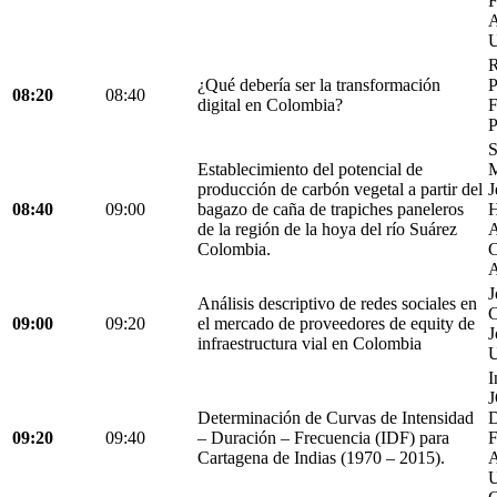
F
A
U
R
¿Qué debería ser la transformación
P
08:20
08:40
digital en Colombia?
F
P
S
Establecimiento del potencial de
M
producción de carbón vegetal a partir del
J
08:40
09:00
bagazo de caña de trapiches paneleros
H
de la región de la hoya del río Suárez
A
Colombia.
C
A
J
Análisis descriptivo de redes sociales en
C
09:00
09:20
el mercado de proveedores de equity de
J
infraestructura vial en Colombia
U
I
Determinación de Curvas de Intensidad
D
09:20
09:40
– Duración – Frecuencia (IDF) para
Cartagena de Indias (1970 – 2015).