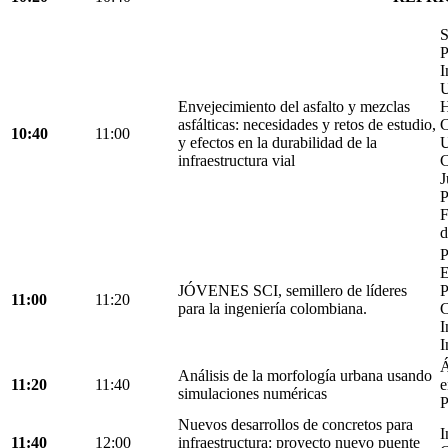
S
P
I
U
Envejecimiento del asfalto y mezclas
H
asfálticas: necesidades y retos de estudio,
C
10:40
11:00
y efectos en la durabilidad de la
U
infraestructura vial
C
J
P
F
d
P
E
JÓVENES SCI, semillero de líderes
P
11:00
11:20
para la ingeniería colombiana.
C
I
I
Á
Análisis de la morfología urbana usando
11:20
11:40
e
simulaciones numéricas
P
Nuevos desarrollos de concretos para
I
11:40
12:00
infraestructura: proyecto nuevo puente