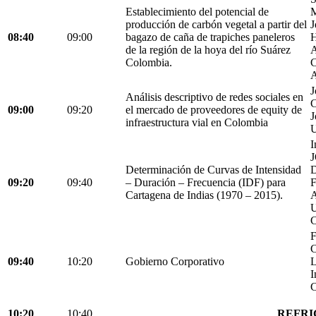
Establecimiento del potencial de
M
producción de carbón vegetal a partir del
J
08:40
09:00
bagazo de caña de trapiches paneleros
H
de la región de la hoya del río Suárez
A
Colombia.
C
A
J
Análisis descriptivo de redes sociales en
C
09:00
09:20
el mercado de proveedores de equity de
J
infraestructura vial en Colombia
U
I
Determinación de Curvas de Intensidad
D
09:20
09:40
– Duración – Frecuencia (IDF) para
Cartagena de Indias (1970 – 2015).
C
F
C
09:40
10:20
Gobierno Corporativo
L
I
C
10:20
10:40
REFRI