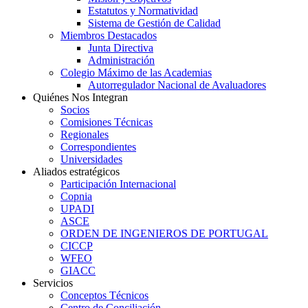
Estatutos y Normatividad
Sistema de Gestión de Calidad
Miembros Destacados
Junta Directiva
Administración
Colegio Máximo de las Academias
Autorregulador Nacional de Avaluadores
Quiénes Nos Integran
Socios
Comisiones Técnicas
Regionales
Correspondientes
Universidades
Aliados estratégicos
Participación Internacional
Copnia
UPADI
ASCE
ORDEN DE INGENIEROS DE PORTUGAL
CICCP
WFEO
GIACC
Servicios
Conceptos Técnicos
Centro de Conciliación