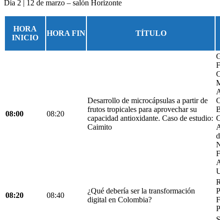
Día 2 | 12 de marzo – salón Horizonte
HORA
HORA FIN
TÍTULO
INICIO
G
F
C
M
A
Desarrollo de microcápsulas a partir de
C
frutos tropicales para aprovechar su
B
08:00
08:20
capacidad antioxidante. Caso de estudio:
C
Caimito
A
d
N
F
A
U
R
¿Qué debería ser la transformación
P
08:20
08:40
digital en Colombia?
F
P
S