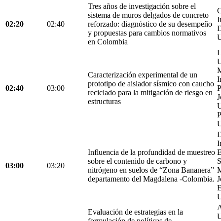
Tres años de investigación sobre el
C
sistema de muros delgados de concreto
I
02:20
02:40
reforzado: diagnóstico de su desempeño
D
y propuestas para cambios normativos
U
en Colombia
L
U
M
Caracterización experimental de un
I
prototipo de aislador sísmico con caucho
02:40
03:00
P
reciclado para la mitigación de riesgo en
J
estructuras
U
P
U
D
I
Influencia de la profundidad de muestreo
E
sobre el contenido de carbono y
S
03:00
03:20
nitrógeno en suelos de “Zona Bananera”
M
departamento del Magdalena -Colombia.
J
E
U
A
Evaluación de estrategias en la
U
formulación de políticas de