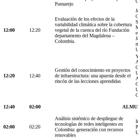
C
Pumarejo
J
O
Evaluación de los efectos de la
S
variabilidad climática sobre la cobertura
M
12:00
12:20
vegetal de la cuenca del río Fundación
e
departamento del Magdalena –
J
Colombia.
m
U
Y
A
G
Gestión del conocimiento en proyectos
U
12:20
12:40
de infraestructura: una apuesta desde el
A
rincón de las lecciones aprendidas
G
U
C
12:40
02:00
ALMU
Análisis sistémico de despliegue de
I
tecnologías de redes inteligentes en
02:00
02:20
P
Colombia: generación con recursos
U
renovables