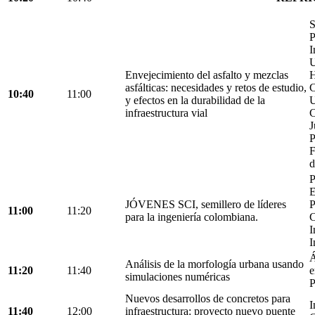
S
P
I
U
Envejecimiento del asfalto y mezclas
H
asfálticas: necesidades y retos de estudio,
C
10:40
11:00
y efectos en la durabilidad de la
U
infraestructura vial
C
J
P
F
d
P
E
JÓVENES SCI, semillero de líderes
P
11:00
11:20
para la ingeniería colombiana.
C
I
I
Á
Análisis de la morfología urbana usando
11:20
11:40
e
simulaciones numéricas
P
Nuevos desarrollos de concretos para
I
11:40
12:00
infraestructura: proyecto nuevo puente