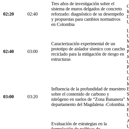
Tres años de investigación sobre el
C
sistema de muros delgados de concreto
I
02:20
02:40
reforzado: diagnóstico de su desempeño
D
y propuestas para cambios normativos
U
en Colombia
L
U
M
Caracterización experimental de un
I
prototipo de aislador sísmico con caucho
02:40
03:00
P
reciclado para la mitigación de riesgo en
J
estructuras
U
P
U
D
I
Influencia de la profundidad de muestreo
E
sobre el contenido de carbono y
S
03:00
03:20
nitrógeno en suelos de “Zona Bananera”
M
departamento del Magdalena -Colombia.
J
E
U
A
Evaluación de estrategias en la
U
formulación de políticas de