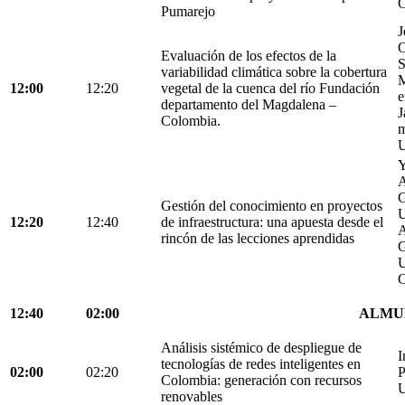
C
Pumarejo
J
O
Evaluación de los efectos de la
S
variabilidad climática sobre la cobertura
M
12:00
12:20
vegetal de la cuenca del río Fundación
e
departamento del Magdalena –
J
Colombia.
m
U
Y
A
G
Gestión del conocimiento en proyectos
U
12:20
12:40
de infraestructura: una apuesta desde el
A
rincón de las lecciones aprendidas
G
U
C
12:40
02:00
ALMU
Análisis sistémico de despliegue de
I
tecnologías de redes inteligentes en
02:00
02:20
P
Colombia: generación con recursos
U
renovables