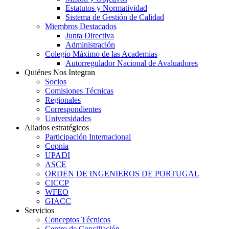
Estatutos y Normatividad
Sistema de Gestión de Calidad
Miembros Destacados
Junta Directiva
Administración
Colegio Máximo de las Academias
Autorregulador Nacional de Avaluadores
Quiénes Nos Integran
Socios
Comisiones Técnicas
Regionales
Correspondientes
Universidades
Aliados estratégicos
Participación Internacional
Copnia
UPADI
ASCE
ORDEN DE INGENIEROS DE PORTUGAL
CICCP
WFEO
GIACC
Servicios
Conceptos Técnicos
Centro de Conciliación