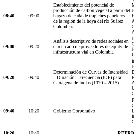
Establecimiento del potencial de
M
producción de carbón vegetal a partir del
J
08:40
09:00
bagazo de caña de trapiches paneleros
H
de la región de la hoya del río Suárez
A
Colombia.
C
A
J
Análisis descriptivo de redes sociales en
C
09:00
09:20
el mercado de proveedores de equity de
J
infraestructura vial en Colombia
U
I
Determinación de Curvas de Intensidad
D
09:20
09:40
– Duración – Frecuencia (IDF) para
Cartagena de Indias (1970 – 2015).
C
F
C
09:40
10:20
Gobierno Corporativo
L
I
C
10:20
10:40
REFRI