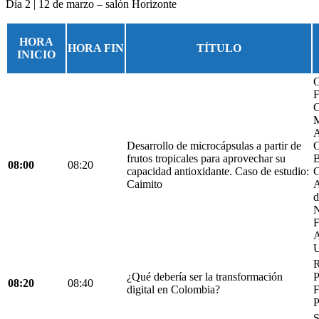
Día 2 | 12 de marzo – salón Horizonte
HORA
HORA FIN
TÍTULO
INICIO
G
F
C
M
A
Desarrollo de microcápsulas a partir de
C
frutos tropicales para aprovechar su
B
08:00
08:20
capacidad antioxidante. Caso de estudio:
C
Caimito
A
d
N
F
A
U
R
¿Qué debería ser la transformación
P
08:20
08:40
digital en Colombia?
F
P
S