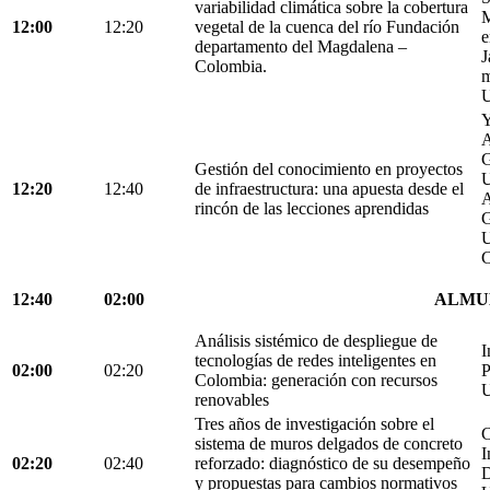
variabilidad climática sobre la cobertura
M
12:00
12:20
vegetal de la cuenca del río Fundación
e
departamento del Magdalena –
J
Colombia.
m
U
Y
A
G
Gestión del conocimiento en proyectos
U
12:20
12:40
de infraestructura: una apuesta desde el
A
rincón de las lecciones aprendidas
G
U
C
12:40
02:00
ALMU
Análisis sistémico de despliegue de
I
tecnologías de redes inteligentes en
02:00
02:20
P
Colombia: generación con recursos
U
renovables
Tres años de investigación sobre el
C
sistema de muros delgados de concreto
I
02:20
02:40
reforzado: diagnóstico de su desempeño
D
y propuestas para cambios normativos