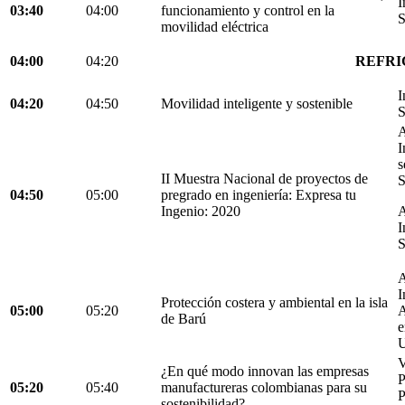
I
03:40
04:00
funcionamiento y control en la
S
movilidad eléctrica
04:00
04:20
REFRI
I
04:20
04:50
Movilidad inteligente y sostenible
S
A
I
s
II Muestra Nacional de proyectos de
S
04:50
05:00
pregrado en ingeniería: Expresa tu
Ingenio: 2020
A
I
S
A
I
Protección costera y ambiental en la isla
05:00
05:20
A
de Barú
e
U
V
¿En qué modo innovan las empresas
05:20
05:40
manufactureras colombianas para su
P
sostenibilidad?