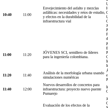
U
Envejecimiento del asfalto y mezclas
H
asfálticas: necesidades y retos de estudio,
C
10:40
11:00
y efectos en la durabilidad de la
U
infraestructura vial
C
J
P
F
d
P
E
JÓVENES SCI, semillero de líderes
P
11:00
11:20
para la ingeniería colombiana.
C
I
I
Á
Análisis de la morfología urbana usando
11:20
11:40
e
simulaciones numéricas
P
Nuevos desarrollos de concretos para
I
11:40
12:00
infraestructura: proyecto nuevo puente
C
Pumarejo
J
O
Evaluación de los efectos de la
S