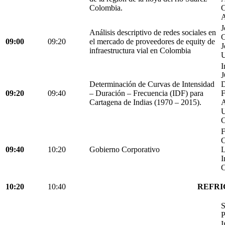
Colombia.
C
A
J
Análisis descriptivo de redes sociales en
C
09:00
09:20
el mercado de proveedores de equity de
J
infraestructura vial en Colombia
U
I
Determinación de Curvas de Intensidad
D
09:20
09:40
– Duración – Frecuencia (IDF) para
Cartagena de Indias (1970 – 2015).
C
F
C
09:40
10:20
Gobierno Corporativo
L
I
C
10:20
10:40
REFRI
S
P
I