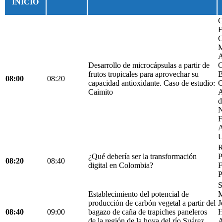
INICIO
G
F
C
M
A
Desarrollo de microcápsulas a partir de
C
frutos tropicales para aprovechar su
B
08:00
08:20
capacidad antioxidante. Caso de estudio:
C
Caimito
A
d
N
F
A
U
R
¿Qué debería ser la transformación
P
08:20
08:40
digital en Colombia?
F
P
S
Establecimiento del potencial de
M
producción de carbón vegetal a partir del
J
08:40
09:00
bagazo de caña de trapiches paneleros
H
de la región de la hoya del río Suárez
A