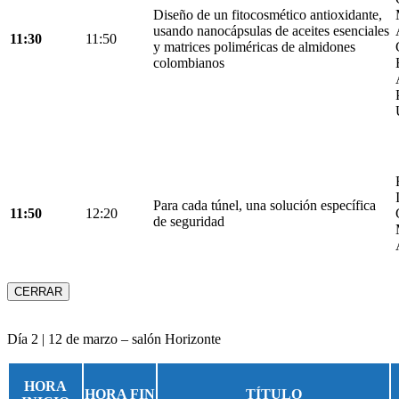
Diseño de un fitocosmético antioxidante,
usando nanocápsulas de aceites esenciales
11:30
11:50
y matrices poliméricas de almidones
colombianos
Para cada túnel, una solución específica
11:50
12:20
de seguridad
CERRAR
Día 2 | 12 de marzo – salón Horizonte
HORA
HORA FIN
TÍTULO