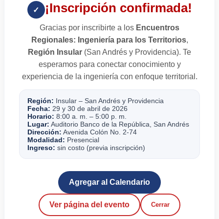
¡Inscripción confirmada!
✓
Gracias por inscribirte a los
Encuentros
Regionales: Ingeniería para los Territorios
,
Región Insular
(San Andrés y Providencia). Te
esperamos para conectar conocimiento y
experiencia de la ingeniería con enfoque territorial.
Región:
Insular – San Andrés y Providencia
Fecha:
29 y 30 de abril de 2026
Horario:
8:00 a. m. – 5:00 p. m.
Lugar:
Auditorio Banco de la República, San Andrés
Dirección:
Avenida Colón No. 2-74
Modalidad:
Presencial
Ingreso:
sin costo (previa inscripción)
Agregar al Calendario
Ver página del evento
Cerrar