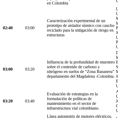
U
en Colombia
L
U
M
Caracterización experimental de un
I
prototipo de aislador sísmico con caucho
02:40
03:00
P
reciclado para la mitigación de riesgo en
J
estructuras
U
P
U
D
I
Influencia de la profundidad de muestreo
E
sobre el contenido de carbono y
S
03:00
03:20
nitrógeno en suelos de “Zona Bananera”
M
departamento del Magdalena -Colombia.
J
E
U
A
Evaluación de estrategias en la
U
formulación de políticas de
03:20
03:40
J
mantenimiento en el sector de
C
infraestructura vial colombiano.
U
Línea automotriz de motores eléctricos,