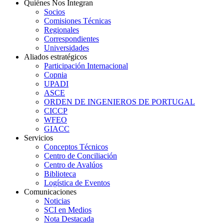
Quiénes Nos Integran
Socios
Comisiones Técnicas
Regionales
Correspondientes
Universidades
Aliados estratégicos
Participación Internacional
Copnia
UPADI
ASCE
ORDEN DE INGENIEROS DE PORTUGAL
CICCP
WFEO
GIACC
Servicios
Conceptos Técnicos
Centro de Conciliación
Centro de Avalúos
Biblioteca
Logística de Eventos
Comunicaciones
Noticias
SCI en Medios
Nota Destacada