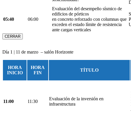
D
Evaluación del desempeño sísmico de
edificios de pórticos
S
05:40
06:00
en concreto reforzado con columnas que
P
exceden el estado límite de resistencia
U
ante cargas verticales
CERRAR
Día 1 | 11 de marzo – salón Horizonte
HORA
HORA
TÍTULO
INICIO
FIN
Evaluación de la inversión en
11:00
11:30
infraestructura