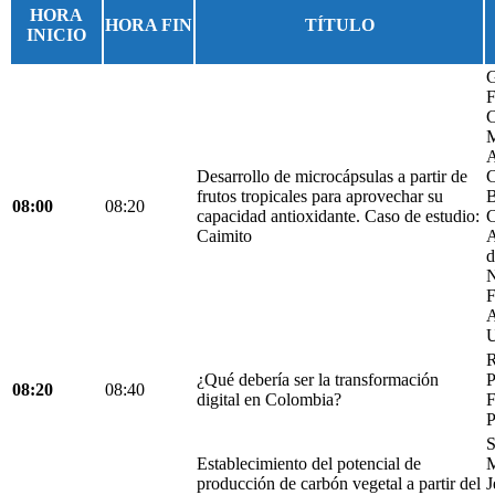
HORA
HORA FIN
TÍTULO
INICIO
G
F
C
M
A
Desarrollo de microcápsulas a partir de
C
frutos tropicales para aprovechar su
B
08:00
08:20
capacidad antioxidante. Caso de estudio:
C
Caimito
A
d
N
F
A
U
R
¿Qué debería ser la transformación
P
08:20
08:40
digital en Colombia?
F
P
S
Establecimiento del potencial de
M
producción de carbón vegetal a partir del
J