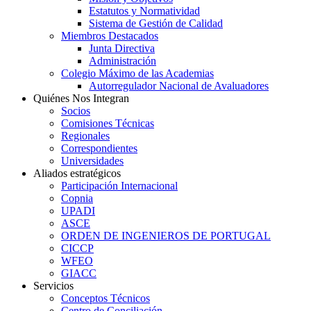
Estatutos y Normatividad
Sistema de Gestión de Calidad
Miembros Destacados
Junta Directiva
Administración
Colegio Máximo de las Academias
Autorregulador Nacional de Avaluadores
Quiénes Nos Integran
Socios
Comisiones Técnicas
Regionales
Correspondientes
Universidades
Aliados estratégicos
Participación Internacional
Copnia
UPADI
ASCE
ORDEN DE INGENIEROS DE PORTUGAL
CICCP
WFEO
GIACC
Servicios
Conceptos Técnicos
Centro de Conciliación