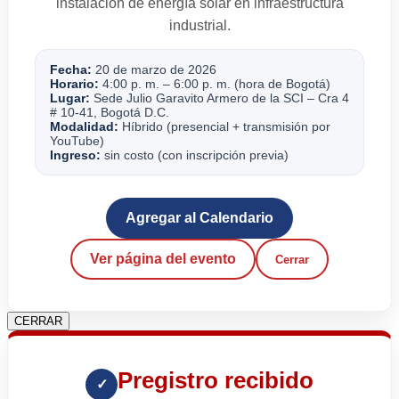
instalación de energía solar en infraestructura
industrial.
Fecha:
20 de marzo de 2026
Horario:
4:00 p. m. – 6:00 p. m. (hora de Bogotá)
Lugar:
Sede Julio Garavito Armero de la SCI – Cra 4
# 10-41, Bogotá D.C.
Modalidad:
Híbrido (presencial + transmisión por
YouTube)
Ingreso:
sin costo (con inscripción previa)
Agregar al Calendario
Ver página del evento
Cerrar
CERRAR
Pregistro recibido
✓