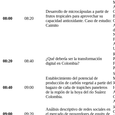
M
A
Desarrollo de microcápsulas a partir de
C
frutos tropicales para aprovechar su
B
08:00
08:20
capacidad antioxidante. Caso de estudio:
C
Caimito
A
d
N
F
A
U
R
¿Qué debería ser la transformación
P
08:20
08:40
digital en Colombia?
F
P
S
Establecimiento del potencial de
M
producción de carbón vegetal a partir del
J
08:40
09:00
bagazo de caña de trapiches paneleros
H
de la región de la hoya del río Suárez
A
Colombia.
C
A
J
Análisis descriptivo de redes sociales en
C
09:00
09:20
el mercado de proveedores de equity de