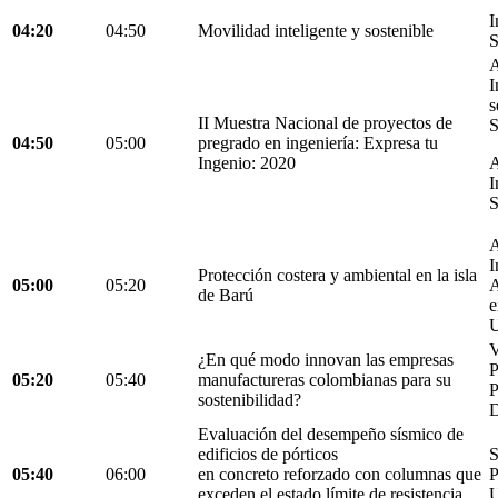
I
04:20
04:50
Movilidad inteligente y sostenible
S
A
I
s
II Muestra Nacional de proyectos de
S
04:50
05:00
pregrado en ingeniería: Expresa tu
Ingenio: 2020
A
I
S
A
I
Protección costera y ambiental en la isla
05:00
05:20
A
de Barú
e
U
V
¿En qué modo innovan las empresas
05:20
05:40
manufactureras colombianas para su
P
sostenibilidad?
D
Evaluación del desempeño sísmico de
edificios de pórticos
S
05:40
06:00
en concreto reforzado con columnas que
P
exceden el estado límite de resistencia
U