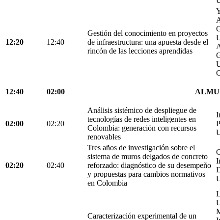
U
Y
A
G
Gestión del conocimiento en proyectos
U
12:20
12:40
de infraestructura: una apuesta desde el
A
rincón de las lecciones aprendidas
G
U
C
12:40
02:00
ALMU
Análisis sistémico de despliegue de
I
tecnologías de redes inteligentes en
02:00
02:20
P
Colombia: generación con recursos
U
renovables
Tres años de investigación sobre el
C
sistema de muros delgados de concreto
I
02:20
02:40
reforzado: diagnóstico de su desempeño
D
y propuestas para cambios normativos
U
en Colombia
L
U
M
Caracterización experimental de un