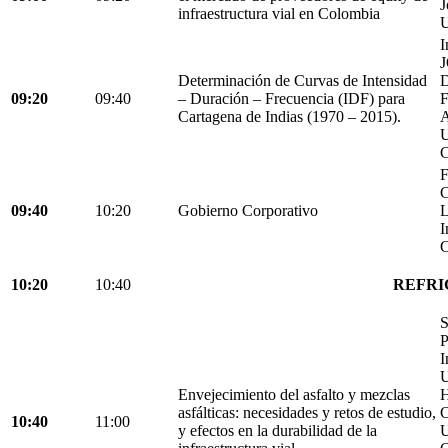
J
infraestructura vial en Colombia
U
I
Determinación de Curvas de Intensidad
D
09:20
09:40
– Duración – Frecuencia (IDF) para
Cartagena de Indias (1970 – 2015).
C
F
C
09:40
10:20
Gobierno Corporativo
L
I
C
10:20
10:40
REFRI
S
P
I
U
Envejecimiento del asfalto y mezclas
H
asfálticas: necesidades y retos de estudio,
C
10:40
11:00
y efectos en la durabilidad de la
U