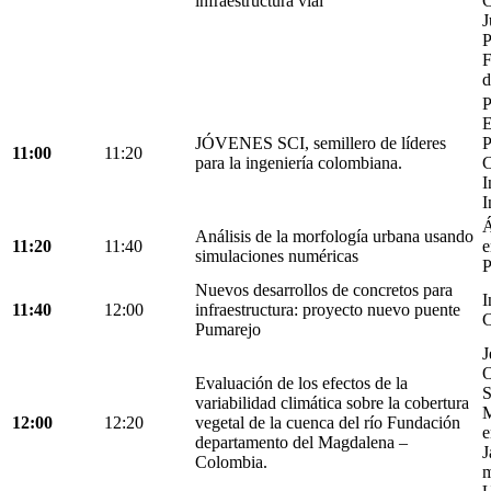
infraestructura vial
C
J
P
F
d
P
E
JÓVENES SCI, semillero de líderes
P
11:00
11:20
para la ingeniería colombiana.
C
I
I
Á
Análisis de la morfología urbana usando
11:20
11:40
e
simulaciones numéricas
P
Nuevos desarrollos de concretos para
I
11:40
12:00
infraestructura: proyecto nuevo puente
C
Pumarejo
J
O
Evaluación de los efectos de la
S
variabilidad climática sobre la cobertura
M
12:00
12:20
vegetal de la cuenca del río Fundación
e
departamento del Magdalena –
J
Colombia.
m