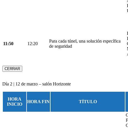
Para cada túnel, una solución específica
11:50
12:20
de seguridad
CERRAR
Día 2 | 12 de marzo – salón Horizonte
HORA
HORA FIN
TÍTULO
INICIO
G
F
C