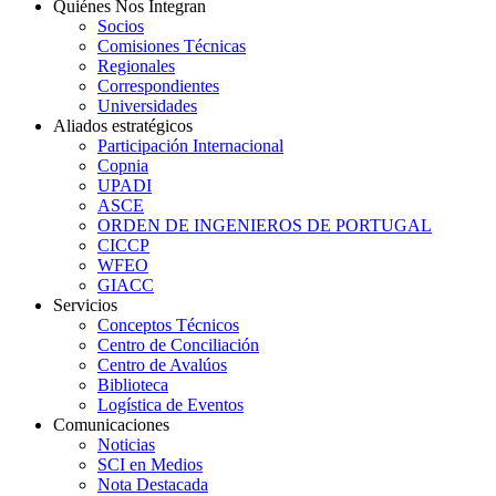
Quiénes Nos Integran
Socios
Comisiones Técnicas
Regionales
Correspondientes
Universidades
Aliados estratégicos
Participación Internacional
Copnia
UPADI
ASCE
ORDEN DE INGENIEROS DE PORTUGAL
CICCP
WFEO
GIACC
Servicios
Conceptos Técnicos
Centro de Conciliación
Centro de Avalúos
Biblioteca
Logística de Eventos
Comunicaciones
Noticias
SCI en Medios
Nota Destacada