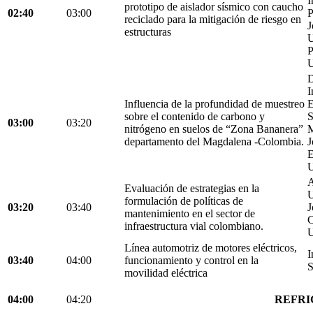
I
prototipo de aislador sísmico con caucho
02:40
03:00
P
reciclado para la mitigación de riesgo en
J
estructuras
U
P
U
D
I
Influencia de la profundidad de muestreo
E
sobre el contenido de carbono y
S
03:00
03:20
nitrógeno en suelos de “Zona Bananera”
M
departamento del Magdalena -Colombia.
J
E
U
A
Evaluación de estrategias en la
U
formulación de políticas de
03:20
03:40
J
mantenimiento en el sector de
C
infraestructura vial colombiano.
U
Línea automotriz de motores eléctricos,
I
03:40
04:00
funcionamiento y control en la
S
movilidad eléctrica
04:00
04:20
REFRI