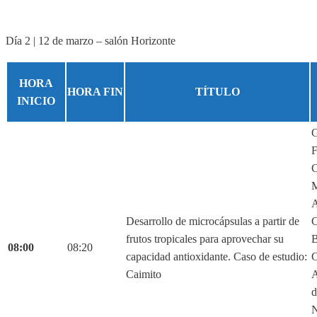
Día 2 | 12 de marzo – salón Horizonte
HORA
HORA FIN
TÍTULO
INICIO
G
F
C
M
A
Desarrollo de microcápsulas a partir de
C
frutos tropicales para aprovechar su
B
08:00
08:20
capacidad antioxidante. Caso de estudio:
C
Caimito
A
d
N