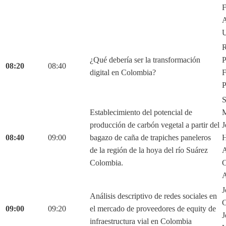
F
A
U
R
¿Qué debería ser la transformación
P
08:20
08:40
digital en Colombia?
F
P
S
Establecimiento del potencial de
M
producción de carbón vegetal a partir del
J
08:40
09:00
bagazo de caña de trapiches paneleros
H
de la región de la hoya del río Suárez
A
Colombia.
C
A
J
Análisis descriptivo de redes sociales en
C
09:00
09:20
el mercado de proveedores de equity de
J
infraestructura vial en Colombia