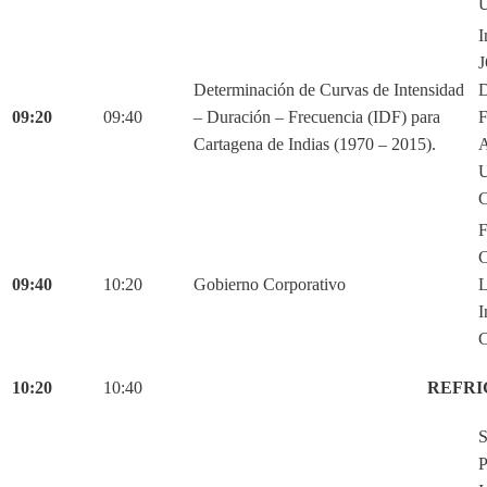
U
I
Determinación de Curvas de Intensidad
D
09:20
09:40
– Duración – Frecuencia (IDF) para
Cartagena de Indias (1970 – 2015).
C
F
C
09:40
10:20
Gobierno Corporativo
L
I
C
10:20
10:40
REFRI
S
P