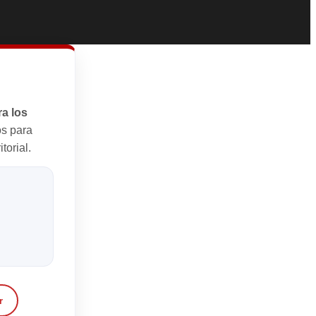
a los
s para
torial.
r