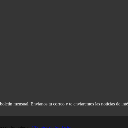
oletín mensual. Envíanos tu correo y te enviaremos las noticias de inté
a de Ingenieros.
138 años de fundación