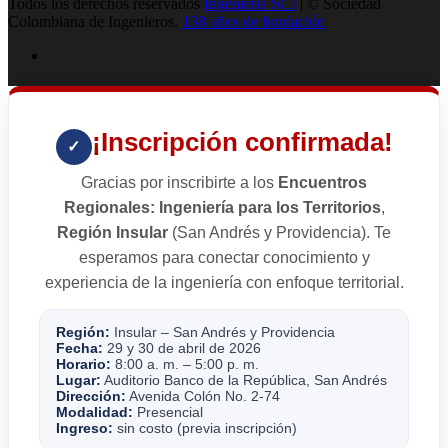
Todos los derechos reservados
Ingenieria SCI
| © Sociedad
Colombiana de Ingenieros.
138 años de fundación
¡Inscripción confirmada!
✓
Gracias por inscribirte a los
Encuentros
Regionales: Ingeniería para los Territorios
,
Región Insular
(San Andrés y Providencia). Te
esperamos para conectar conocimiento y
experiencia de la ingeniería con enfoque territorial.
Región:
Insular – San Andrés y Providencia
Fecha:
29 y 30 de abril de 2026
Horario:
8:00 a. m. – 5:00 p. m.
Lugar:
Auditorio Banco de la República, San Andrés
Dirección:
Avenida Colón No. 2-74
Modalidad:
Presencial
Ingreso:
sin costo (previa inscripción)