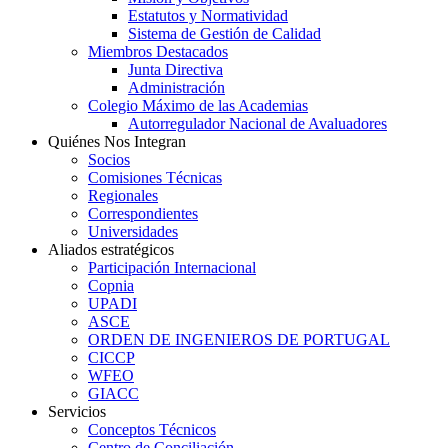
Estatutos y Normatividad
Sistema de Gestión de Calidad
Miembros Destacados
Junta Directiva
Administración
Colegio Máximo de las Academias
Autorregulador Nacional de Avaluadores
Quiénes Nos Integran
Socios
Comisiones Técnicas
Regionales
Correspondientes
Universidades
Aliados estratégicos
Participación Internacional
Copnia
UPADI
ASCE
ORDEN DE INGENIEROS DE PORTUGAL
CICCP
WFEO
GIACC
Servicios
Conceptos Técnicos
Centro de Conciliación