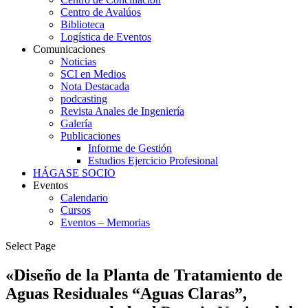
Centro de Avalúos
Biblioteca
Logística de Eventos
Comunicaciones
Noticias
SCI en Medios
Nota Destacada
podcasting
Revista Anales de Ingeniería
Galería
Publicaciones
Informe de Gestión
Estudios Ejercicio Profesional
HÁGASE SOCIO
Eventos
Calendario
Cursos
Eventos – Memorias
Select Page
«Diseño de la Planta de Tratamiento de
Aguas Residuales “Aguas Claras”,