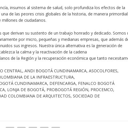
cía, insumos al sistema de salud, solo profundiza los efectos de la
a una de las peores crisis globales de la historia, de manera primordial
de millones de ciudadanos.
as que derivan su sustento de un trabajo honrado y dedicado. Somos 
tariamente por micro, pequeñas y medianas empresas, que además d
nuidos sus ingresos. Nuestra única alternativa es la generación de
tablezca la calma y la reactivación de la cadena
dadanos de la Región y la recuperación económica que tanto necesitam
LO CENTRAL, ANDI BOGOTÁ CUNDINAMARCA, ASOCOLFORES,
LOMBIANA DE LA INFRAESTRUCTURA,
BOGOTÁ CUNDINAMARCA, DEFENCARGA, FENALCO BOGOTÁ
A, LONJA DE BOGOTÁ, PROBOGOTÁ REGIÓN, PROCEMCO,
DAD COLOMBIANA DE ARQUITECTOS, SOCIEDAD DE