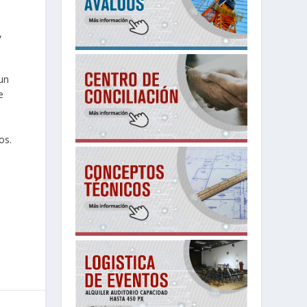
,
un
e
os.