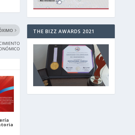
ÓXIMO
THE BIZZ AWARDS 2021
ECIMIENTO
ONÓMICO
ería
atoria