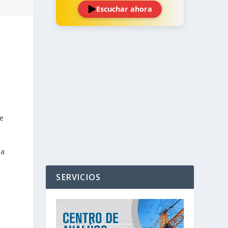
Escuchar ahora
‹
›
se
la
SERVICIOS