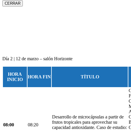
CERRAR
Día 2 | 12 de marzo – salón Horizonte
HORA
HORA FIN
TÍTULO
INICIO
G
F
C
M
A
Desarrollo de microcápsulas a partir de
C
frutos tropicales para aprovechar su
B
08:00
08:20
capacidad antioxidante. Caso de estudio:
C