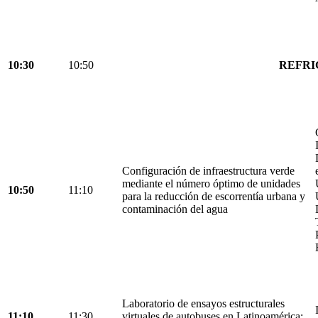
10:30
10:50
REFRI
Configuración de infraestructura verde
mediante el número óptimo de unidades
10:50
11:10
para la reducción de escorrentía urbana y
contaminación del agua
Laboratorio de ensayos estructurales
11:10
11:30
virtuales de autobuses en Latinoamérica: