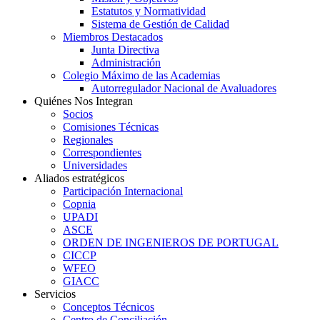
Estatutos y Normatividad
Sistema de Gestión de Calidad
Miembros Destacados
Junta Directiva
Administración
Colegio Máximo de las Academias
Autorregulador Nacional de Avaluadores
Quiénes Nos Integran
Socios
Comisiones Técnicas
Regionales
Correspondientes
Universidades
Aliados estratégicos
Participación Internacional
Copnia
UPADI
ASCE
ORDEN DE INGENIEROS DE PORTUGAL
CICCP
WFEO
GIACC
Servicios
Conceptos Técnicos
Centro de Conciliación