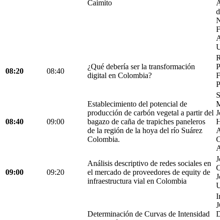
Caimito
A
d
N
F
A
U
R
¿Qué debería ser la transformación
P
08:20
08:40
digital en Colombia?
F
P
S
Establecimiento del potencial de
M
producción de carbón vegetal a partir del
J
08:40
09:00
bagazo de caña de trapiches paneleros
H
de la región de la hoya del río Suárez
A
Colombia.
C
A
J
Análisis descriptivo de redes sociales en
C
09:00
09:20
el mercado de proveedores de equity de
J
infraestructura vial en Colombia
U
I
Determinación de Curvas de Intensidad
D