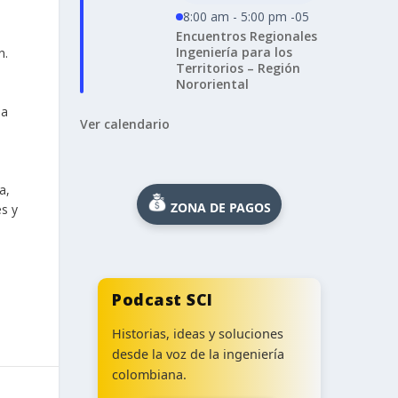
8:00 am - 5:00 pm -05
Encuentros Regionales
Ingeniería para los
n.
Territorios – Región
Nororiental
 a
Ver calendario
a,
ZONA DE PAGOS
es y
,
Podcast SCI
Historias, ideas y soluciones
desde la voz de la ingeniería
colombiana.