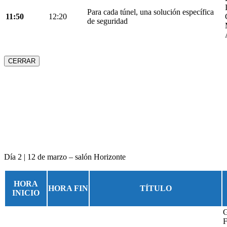
Para cada túnel, una solución específica
11:50
12:20
de seguridad
CERRAR
Día 2 | 12 de marzo – salón Horizonte
HORA
HORA FIN
TÍTULO
INICIO
G
F