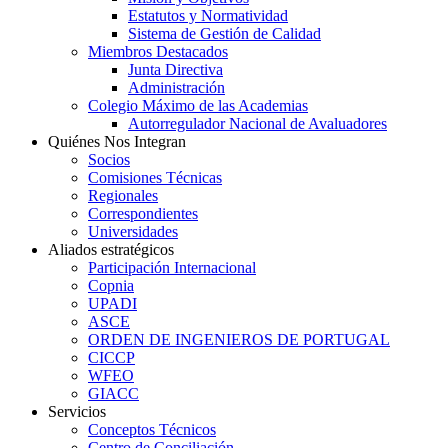
Estatutos y Normatividad
Sistema de Gestión de Calidad
Miembros Destacados
Junta Directiva
Administración
Colegio Máximo de las Academias
Autorregulador Nacional de Avaluadores
Quiénes Nos Integran
Socios
Comisiones Técnicas
Regionales
Correspondientes
Universidades
Aliados estratégicos
Participación Internacional
Copnia
UPADI
ASCE
ORDEN DE INGENIEROS DE PORTUGAL
CICCP
WFEO
GIACC
Servicios
Conceptos Técnicos
Centro de Conciliación