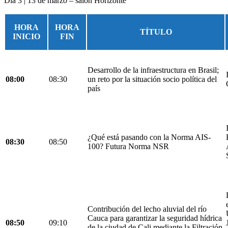
Día 3 | 13 de marzo – salón Horizonte
HORA
HORA
TÍTULO
INICIO
FIN
Desarrollo de la infraestructura en Brasil;
08:00
08:30
un reto por la situación socio política del
país
¿Qué está pasando con la Norma AIS-
08:30
08:50
100? Futura Norma NSR
Contribución del lecho aluvial del río
Cauca para garantizar la seguridad hídrica
08:50
09:10
de la ciudad de Cali mediante la Filtración