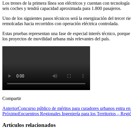
Los trenes de la primera línea son eléctricos y cuentan con tecnolog
seis coches y tendrá capacidad aproximada para 1.800 pasajeros.
Uno de los siguientes pasos técnicos será la energización del tercer ri
remolcadas hacia recorridos con operación eléctrica controlada.
Estas pruebas representan una fase de especial interés técnico, porque
los proyectos de movilidad urbana más relevantes del país.
Compartir
Anterior
Concurso público de méritos para curadores urbanos entra en s
Próximo
Encuentros Regionales Ingeniería para los Territorios – Reg
Artículos relacionados