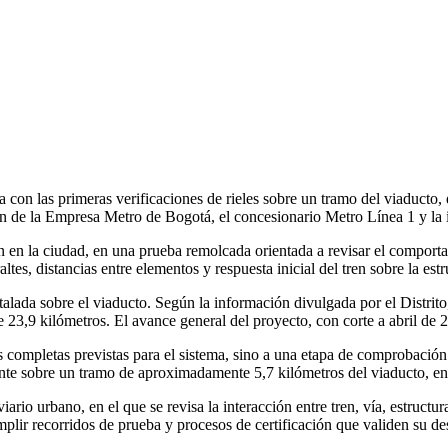
on las primeras verificaciones de rieles sobre un tramo del viaducto, en
ión de la Empresa Metro de Bogotá, el concesionario Metro Línea 1 y la i
n en la ciudad, en una prueba remolcada orientada a revisar el comportami
tes, distancias entre elementos y respuesta inicial del tren sobre la est
nstalada sobre el viaducto. Según la información divulgada por el Distri
de 23,9 kilómetros. El avance general del proyecto, con corte a abril de
 completas previstas para el sistema, sino a una etapa de comprobación p
te sobre un tramo de aproximadamente 5,7 kilómetros del viaducto, entre 
ario urbano, en el que se revisa la interacción entre tren, vía, estructu
mplir recorridos de prueba y procesos de certificación que validen su 