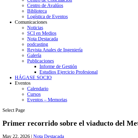
Centro de Avalúos
Biblioteca
Logística de Eventos
Comunicaciones
Noticias
SCI en Medios
Nota Destacada
podcasting
Revista Anales de Ingeniería
Galería
Publicaciones
Informe de Gestión
Estudios Ejercicio Profesional
HÁGASE SOCIO
Eventos
Calendario
Cursos
Eventos – Memorias
Select Page
Primer recorrido sobre el viaducto del Me
May 22, 2026
|
Nota Destacada