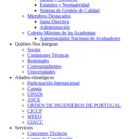
Estatutos y Normatividad
Sistema de Gestión de Calidad
Miembros Destacados
Junta Directiva
Administración
Colegio Máximo de las Academias
Autorregulador Nacional de Avaluadores
Quiénes Nos Integran
Socios
Comisiones Técnicas
Regionales
Correspondientes
Universidades
Aliados estratégicos
Participación Internacional
Copnia
UPADI
ASCE
ORDEN DE INGENIEROS DE PORTUGAL
CICCP
WFEO
GIACC
Servicios
Conceptos Técnicos
Centro de Conciliación