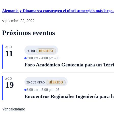
Alemania y Dinamarca construyen el túnel sumergido más largo
septiembre 22, 2022
Próximos eventos
AGO
11
HÍBRIDO
FORO
8:00 am - 4:00 pm -05
Foro Académico Geotecnia para un Territ
AGO
19
HÍBRIDO
ENCUENTRO
8:00 am - 5:00 pm -05
Encuentros Regionales Ingeniería para lo
Ver calendario