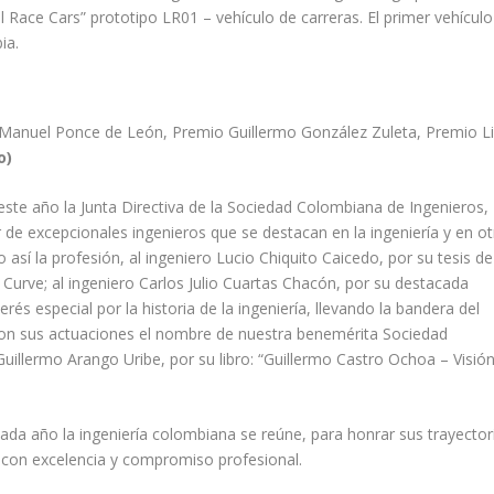
l Race Cars” prototipo LR01 – vehículo de carreras. El primer vehículo
ia.
 Manuel Ponce de León, Premio Guillermo González Zuleta, Premio L
o)
ste año la Junta Directiva de la Sociedad Colombiana de Ingenieros,
r de excepcionales ingenieros que se destacan en la ingeniería y en ot
 así la profesión, al ingeniero Lucio Chiquito Caicedo, por su tesis de
Curve; al ingeniero Carlos Julio Cuartas Chacón, por su destacada
erés especial por la historia de la ingeniería, llevando la bandera del
 con sus actuaciones el nombre de nuestra benemérita Sociedad
Guillermo Arango Uribe, por su libro: “Guillermo Castro Ochoa – Visió
cada año la ingeniería colombiana se reúne, para honrar sus trayector
 con excelencia y compromiso profesional.