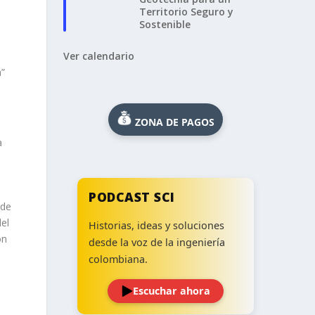
Territorio Seguro y
Sostenible
Ver calendario
ZONA DE PAGOS
a
l
PODCAST SCI
 de
el
Historias, ideas y soluciones
ón
desde la voz de la ingeniería
colombiana.
Escuchar ahora