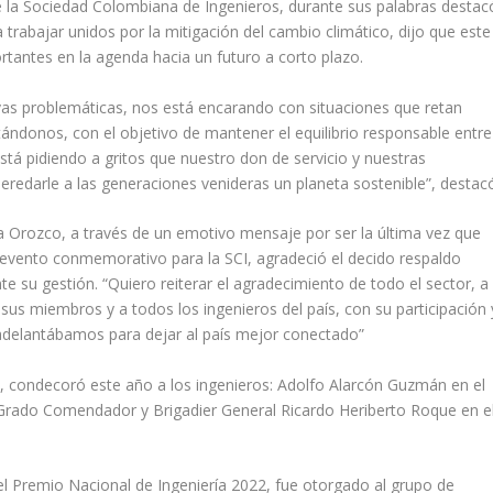
e la Sociedad Colombiana de Ingenieros, durante sus palabras destac
a trabajar unidos por la mitigación del cambio climático, dijo que este
antes en la agenda hacia un futuro a corto plazo.
vas problemáticas, nos está encarando con situaciones que retan
ándonos, con el objetivo de mantener el equilibrio responsable entre
tá pidiendo a gritos que nuestro don de servicio y nuestras
heredarle a las generaciones venideras un planeta sostenible”, destac
ía Orozco, a través de un emotivo mensaje por ser la última vez que
evento conmemorativo para la SCI, agradeció el decido respaldo
e su gestión. “Quiero reiterar el agradecimiento de todo el sector, a 
us miembros y a todos los ingenieros del país, con su participación 
adelantábamos para dejar al país mejor conectado”
a, condecoró este año a los ingenieros: Adolfo Alarcón Guzmán en el
 Grado Comendador y Brigadier General Ricardo Heriberto Roque en e
l Premio Nacional de Ingeniería 2022, fue otorgado al grupo de