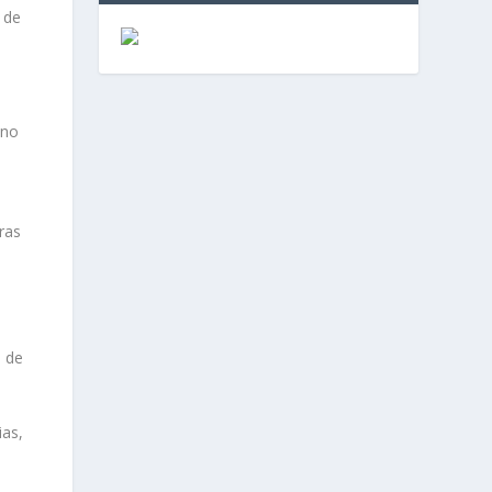
 de
ino
ras
n de
ias,