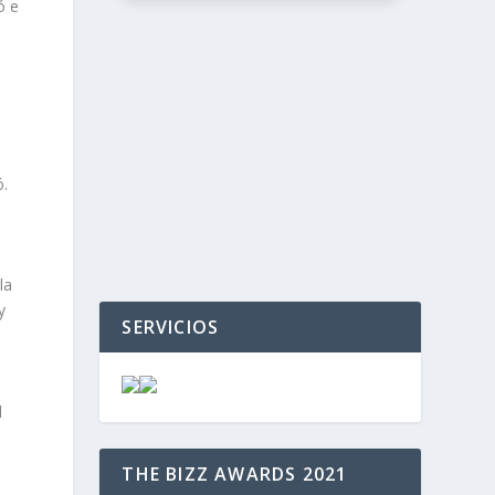
ó e
‹
›
ó.
la
y
SERVICIOS
l
THE BIZZ AWARDS 2021